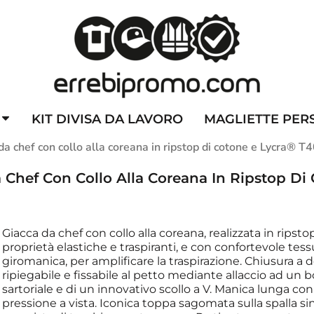
ZZATE
CAPPELLINI PERSONALIZZATI
ALTA VISIBILITA'
DIVI
KIT DIVISA DA LAVORO
MAGLIETTE PER
chef con collo alla coreana in ripstop di cotone e Lycra®
hef Con Collo Alla Coreana In Ripstop Di
Giacca da chef con collo alla coreana, realizzata in rips
proprietà elastiche e traspiranti, e con confortevole tes
giromanica, per amplificare la traspirazione. Chiusura 
ripiegabile e fissabile al petto mediante allaccio ad un b
sartoriale e di un innovativo scollo a V. Manica lunga co
pressione a vista. Iconica toppa sagomata sulla spalla sin