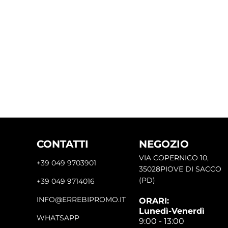
CONTATTI
NEGOZIO
VIA COPERNICO 10,
+39 049 9703901
35028PIOVE DI SACCO
(PD)
+39 049 9714016
INFO@ERREBIPROMO.IT
ORARI:
Lunedì-Venerdì
WHATSAPP
9:00 - 13:00