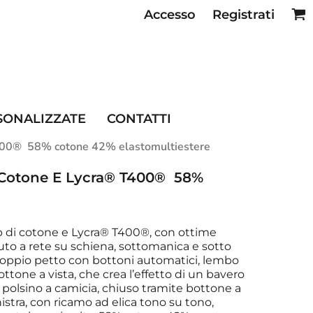
Accesso
Registrati
SE RISTORAZIONE
SONALIZZATE
CONTATTI
 T400® 58% cotone 42% elastomultiestere
 Cotone E Lycra® T400® 58%
top di cotone e Lycra® T400®, con ottime
suto a rete su schiena, sottomanica e sotto
a doppio petto con bottoni automatici, lembo
ottone a vista, che crea l’effetto di un bavero
n polsino a camicia, chiuso tramite bottone a
istra, con ricamo ad elica tono su tono,