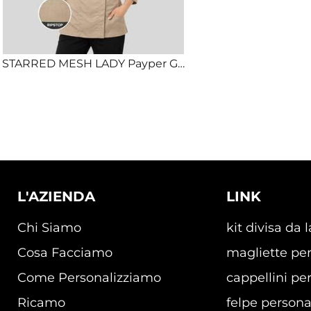
STARRED MESH LADY Payper Giacca da chef da donna con collo alla coreana stretch e traspirante 58% cotone 42% elastomultiestere
L'AZIENDA
LINK
Chi Siamo
kit divisa da 
Cosa Facciamo
magliette per
Come Personalizziamo
cappellini per
Ricamo
felpe persona