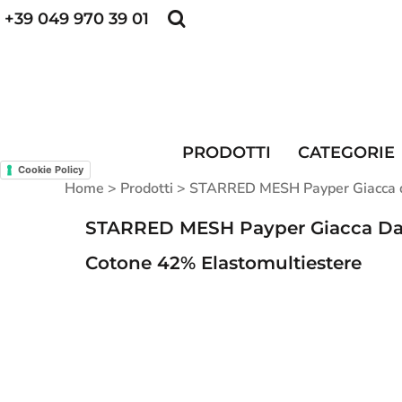
+39 049 970 39 01
POLO PERSONALIZZATE
FELPE PERSONALI
POLO PERSONALIZZATE
PRODOTTI
FELPE PERSONALIZZATE
CATEGORIE
CAPPELLINI PERSONALIZZATI
CATEGORIE
KIT DIVISA DA LAVORO
ALTA VISIBILITA'
PRODOTTI
CATEGORIE
MAGLIETTE PERSONALIZZATE
DIVISE RISTORAZIONE
Cookie Policy
Home
>
Prodotti
>
STARRED MESH Payper Giacca da 
CONTATTI
STARRED MESH Payper Giacca Da C
ACCESSO
Cotone 42% Elastomultiestere
REGISTRATI
CARRELLO: 0 ARTICOLO