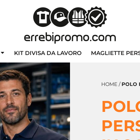
ZZATE
CAPPELLINI PERSONALIZZATI
ALTA VISIBILITA'
DIVI
KIT DIVISA DA LAVORO
MAGLIETTE PER
HOME /
POLO 
POL
PER