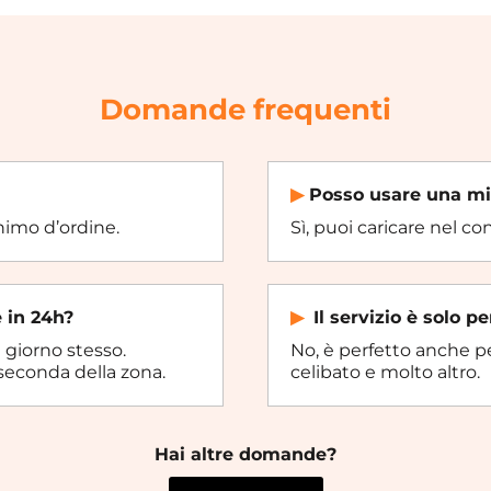
Domande frequenti
▶︎
Posso usare una mi
nimo d’ordine.
Sì, puoi caricare nel c
 in 24h?
▶︎
Il servizio è solo p
 giorno stesso.
No, è perfetto anche per
seconda della zona.
celibato e molto altro.
Hai altre domande?