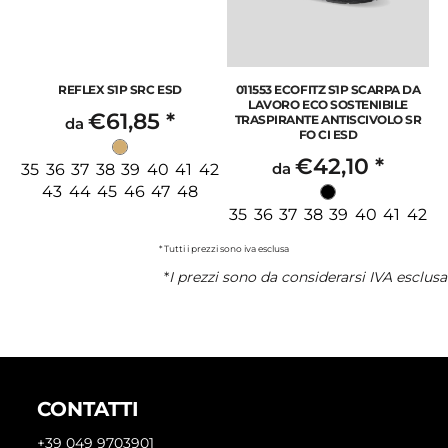
REFLEX S1P SRC ESD
011553 ECOFITZ S1P SCARPA DA
LAVORO ECO SOSTENIBILE
€61,85
*
TRASPIRANTE ANTISCIVOLO SR
da
FO CI ESD
€42,10
*
da
35 36 37 38 39 40 41 42
43 44 45 46 47 48
35 36 37 38 39 40 41 42
* Tutti i prezzi sono iva esclusa
*
I prezzi sono da considerarsi IVA esclusa
CONTATTI
+39 049 9703901