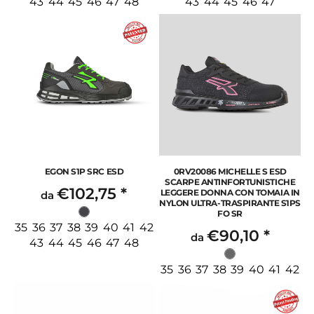
43 44 45 46 47 48
43 44 45 46 47
EGON S1P SRC ESD
0RV20086 MICHELLE S ESD
SCARPE ANTINFORTUNISTICHE
€102,75
*
LEGGERE DONNA CON TOMAIA IN
da
NYLON ULTRA-TRASPIRANTE S1PS
FO SR
35 36 37 38 39 40 41 42
€90,10
*
da
43 44 45 46 47 48
35 36 37 38 39 40 41 42