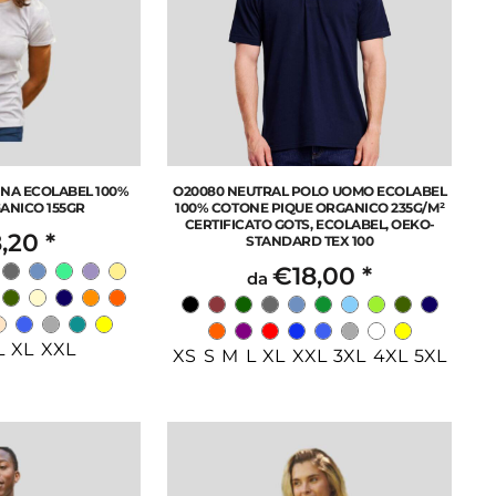
NNA ECOLABEL 100%
O20080 NEUTRAL POLO UOMO ECOLABEL
ANICO 155GR
100% COTONE PIQUE ORGANICO 235G/M²
CERTIFICATO GOTS, ECOLABEL, OEKO-
,20
*
STANDARD TEX 100
€18,00
*
da
L XL XXL
XS S M L XL XXL 3XL 4XL 5XL