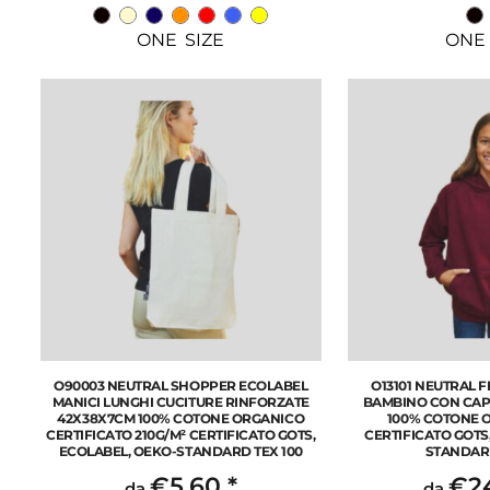
ONE SIZE
ONE 
O90003 NEUTRAL SHOPPER ECOLABEL
O13101 NEUTRAL 
MANICI LUNGHI CUCITURE RINFORZATE
BAMBINO CON CAP
42X38X7CM 100% COTONE ORGANICO
100% COTONE 
CERTIFICATO 210G/M² CERTIFICATO GOTS,
CERTIFICATO GOTS
ECOLABEL, OEKO-STANDARD TEX 100
STANDARD
€5,60
*
€2
da
da