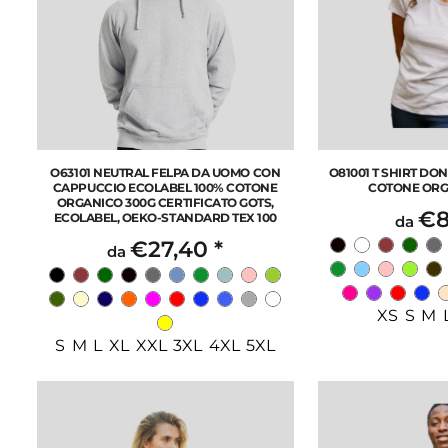
O63101 NEUTRAL FELPA DA UOMO CON
O81001 T SHIRT DO
CAPPUCCIO ECOLABEL 100% COTONE
COTONE ORG
ORGANICO 300G CERTIFICATO GOTS,
€8
ECOLABEL, OEKO-STANDARD TEX 100
da
€27,40
*
da
XS S M 
S M L XL XXL 3XL 4XL 5XL