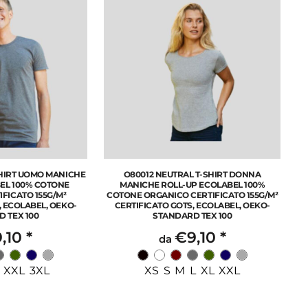
SHIRT UOMO MANICHE
O80012 NEUTRAL T-SHIRT DONNA
EL 100% COTONE
MANICHE ROLL-UP ECOLABEL 100%
FICATO 155G/M²
COTONE ORGANICO CERTIFICATO 155G/M²
, ECOLABEL, OEKO-
CERTIFICATO GOTS, ECOLABEL, OEKO-
 TEX 100
STANDARD TEX 100
,10
*
€9,10
*
da
 XXL 3XL
XS S M L XL XXL