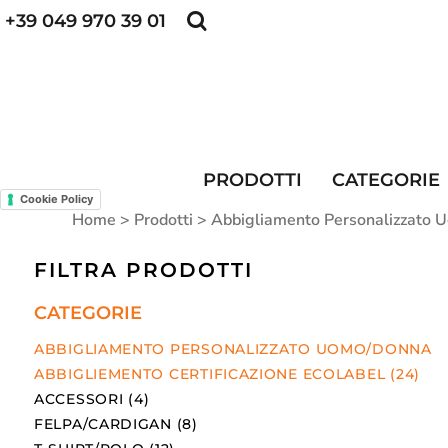
+39 049 970 39 01
POLO PERSONALIZZATE
FELPE PERSONALI
POLO PERSONALIZZATE
PRODOTTI
FELPE PERSONALIZZATE
CATEGORIE
CAPPELLINI PERSONALIZZATI
CATEGORIE
KIT DIVISA DA LAVORO
ALTA VISIBILITA'
MAGLIETTE PERSONALIZZATE
DIVISE RISTORAZIONE
PRODOTTI
CATEGORIE
Cookie Policy
CONTATTI
Home
>
Prodotti
>
Abbigliamento Personalizzato
ACCESSO
FILTRA PRODOTTI
REGISTRATI
CATEGORIE
CARRELLO: 0 ARTICOLO
ABBIGLIAMENTO PERSONALIZZATO UOMO/DONNA
ABBIGLIEMENTO CERTIFICAZIONE ECOLABEL (24)
ACCESSORI (4)
FELPA/CARDIGAN (8)