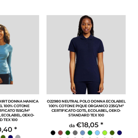
SHIRT DONNA MANICA
O22980 NEUTRAL POLO DONNA ECOLABEL
L 100% COTONE
100% COTONE PIQUE ORGANICO 235G/M²
FICATO 155G/M²
CERTIFICATO GOTS, ECOLABEL, OEKO-
, ECOLABEL, OEKO-
STANDARD TEX 100
 TEX 100
€18,05
*
da
0,40
*