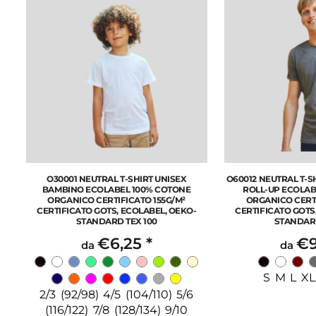
O30001 NEUTRAL T-SHIRT UNISEX
O60012 NEUTRAL T-
BAMBINO ECOLABEL 100% COTONE
ROLL-UP ECOLAB
ORGANICO CERTIFICATO 155G/M²
ORGANICO CERTI
CERTIFICATO GOTS, ECOLABEL, OEKO-
CERTIFICATO GOTS
STANDARD TEX 100
STANDARD
€6,25
*
€9
da
da
S M L XL
2/3 (92/98) 4/5 (104/110) 5/6
(116/122) 7/8 (128/134) 9/10