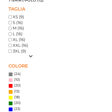
T-SHIRT/POLO (12)
TAGLIA
XS (9)
S (16)
M (16)
L (16)
XL (16)
XXL (16)
3XL (9)
COLORE
(24)
(10)
(20)
(13)
(18)
(20)
(23)