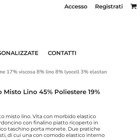
Accesso
Registrati
SE RISTORAZIONE
SONALIZZATE
CONTATTI
ne 17% viscosa 8% lino 8% lyocell 3% elastan
Misto Lino 45% Poliestere 19%
o misto lino. Vita con morbido elastico
Cordoncino con finalino piatto ricoperto in
atico taschino porta monete. Due pratiche
osti, di cui una con comodo elastico interno