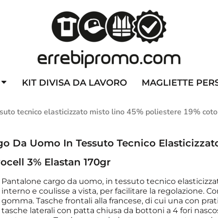
ZZATE
CAPPELLINI PERSONALIZZATI
ALTA VISIBILITA'
DIVI
KIT DIVISA DA LAVORO
MAGLIETTE PER
o tecnico elasticizzato misto lino 45% poliestere 19% coto
Da Uomo In Tessuto Tecnico Elasticizzato 
ocell 3% Elastan 170gr
Pantalone cargo da uomo, in tessuto tecnico elasticizzat
interno e coulisse a vista, per facilitare la regolazione. 
gomma. Tasche frontali alla francese, di cui una con pr
tasche laterali con patta chiusa da bottoni a 4 fori nasc