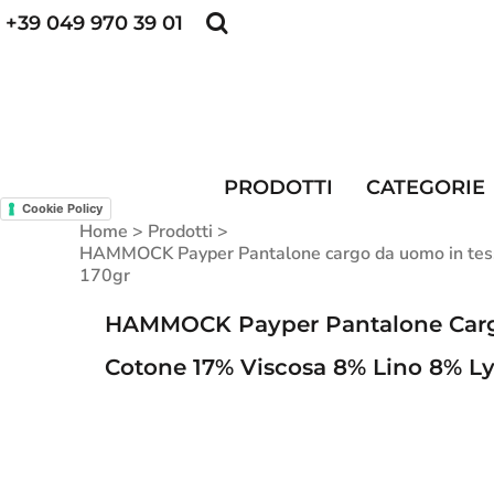
+39 049 970 39 01
POLO PERSONALIZZATE
FELPE PERSONALI
POLO PERSONALIZZATE
PRODOTTI
FELPE PERSONALIZZATE
CATEGORIE
CAPPELLINI PERSONALIZZATI
CATEGORIE
KIT DIVISA DA LAVORO
ALTA VISIBILITA'
PRODOTTI
CATEGORIE
MAGLIETTE PERSONALIZZATE
DIVISE RISTORAZIONE
Cookie Policy
Home
>
Prodotti
>
CONTATTI
HAMMOCK Payper Pantalone cargo da uomo in tessut
170gr
ACCESSO
HAMMOCK Payper Pantalone Cargo 
REGISTRATI
Cotone 17% Viscosa 8% Lino 8% Ly
CARRELLO: 0 ARTICOLO