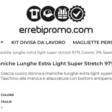
ZZATE
CAPPELLINI PERSONALIZZATI
ALTA VISIBILITA'
DIVI
KIT DIVISA DA LAVORO
MAGLIETTE PER
aniche lunghe extra light super stretch 97% Cotone 3% Spa
iche Lunghe Extra Light Super Stretch 9
Giacca cuoco donna a maniche lunghe extra light supe
Taschino alla manica e allacciatura con bottoni antipani
COLORE
TAGLIE
>