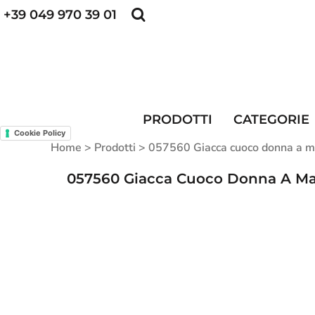
+39 049 970 39 01
POLO PERSONALIZZATE
FELPE PERSONALI
POLO PERSONALIZZATE
PRODOTTI
FELPE PERSONALIZZATE
CATEGORIE
CAPPELLINI PERSONALIZZATI
CATEGORIE
KIT DIVISA DA LAVORO
ALTA VISIBILITA'
PRODOTTI
CATEGORIE
MAGLIETTE PERSONALIZZATE
DIVISE RISTORAZIONE
Cookie Policy
Home
>
Prodotti
>
057560 Giacca cuoco donna a m
CONTATTI
057560 Giacca Cuoco Donna A Man
ACCESSO
REGISTRATI
CARRELLO: 0 ARTICOLO