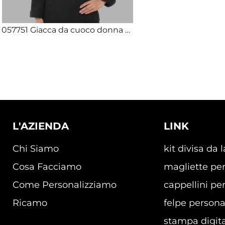
057751 Giacca da cuoco donna elasticizzata nera personalizzabile con logo
L'AZIENDA
LINK
Chi Siamo
kit divisa da 
Cosa Facciamo
magliette per
Come Personalizziamo
cappellini per
Ricamo
felpe persona
stampa digita