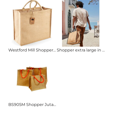
Westford Mill Shopper in Juta laminata manici corti personalizzabile
Shopper extra large in juta laminata personalizzabile
BS905M Shopper Juta manici in cotone 14 Litri 30x30x19 personalizza stampa e ricamo