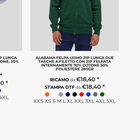
IP LUNGA
ALABAMA FELPA UOMO ZIP LUNGA DUE
ONE, 30%
TASCHE A FILETTO CON ZIP FELPATA
INTERNAMENTE 70% COTONE 30%
POLIESTERE 280GR
0
*
€18,40
*
RICAMO
da
90
*
€18,40
*
STAMPA DTF
da
 4XL
XXS XS S M L XL XXL 3XL 4XL 5XL