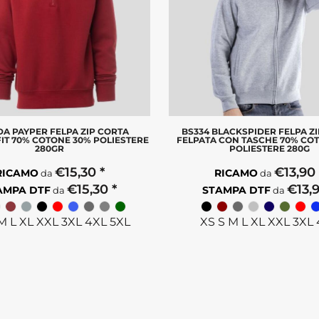
A PAYPER FELPA ZIP CORTA
BS334 BLACKSPIDER FELPA Z
IT 70% COTONE 30% POLIESTERE
FELPATA CON TASCHE 70% COT
280GR
POLIESTERE 280G
€15,30
*
€13,9
RICAMO
RICAMO
da
da
€15,30
*
€13,
AMPA DTF
STAMPA DTF
da
da
M L XL XXL 3XL 4XL 5XL
XS S M L XL XXL 3XL