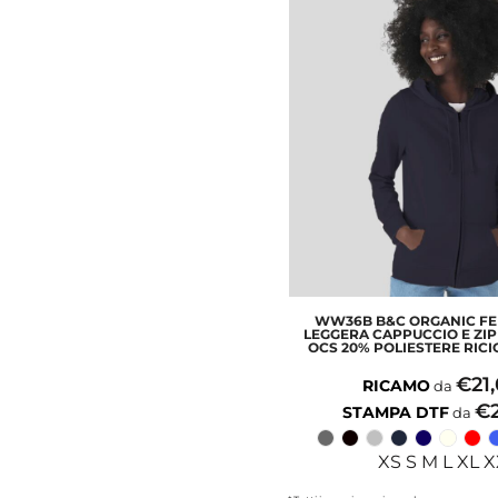
WW36B B&C ORGANIC F
LEGGERA CAPPUCCIO E ZI
OCS 20% POLIESTERE RICI
€21
RICAMO
da
€
STAMPA DTF
da
XS S M L XL 