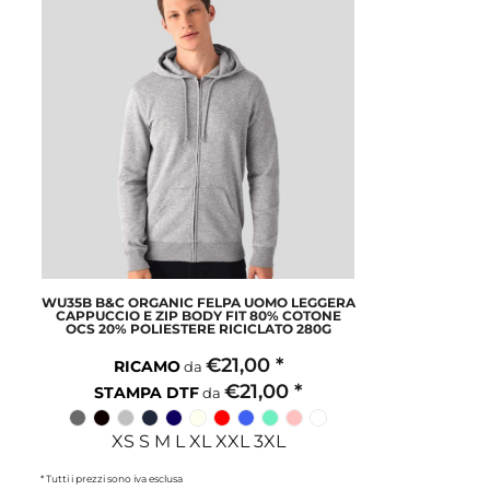
WU35B B&C ORGANIC FELPA UOMO LEGGERA
CAPPUCCIO E ZIP BODY FIT 80% COTONE
OCS 20% POLIESTERE RICICLATO 280G
€21,00
*
RICAMO
da
€21,00
*
STAMPA DTF
da
XS S M L XL XXL 3XL
* Tutti i prezzi sono iva esclusa