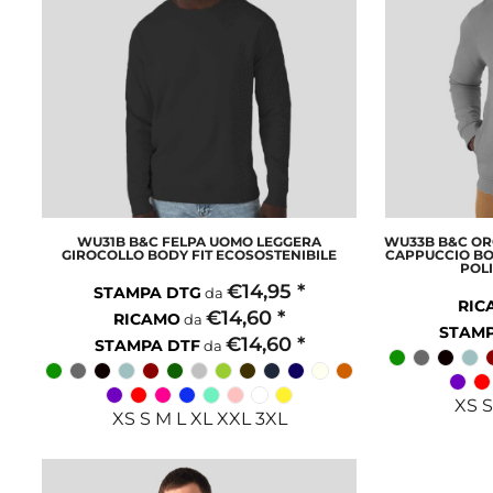
WU31B B&C FELPA UOMO LEGGERA
WU33B B&C OR
GIROCOLLO BODY FIT ECOSOSTENIBILE
CAPPUCCIO BO
POL
€14,95
*
STAMPA DTG
da
RIC
€14,60
*
RICAMO
da
STAMP
€14,60
*
STAMPA DTF
da
XS S
XS S M L XL XXL 3XL