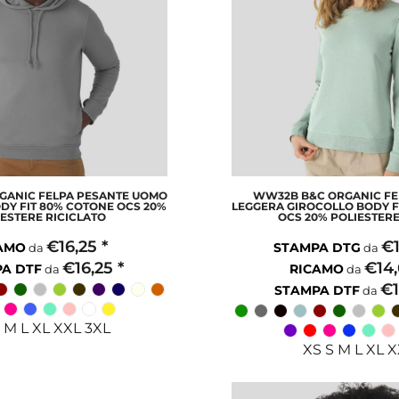
GANIC FELPA PESANTE UOMO
WW32B B&C ORGANIC F
DY FIT 80% COTONE OCS 20%
LEGGERA GIROCOLLO BODY F
IESTERE RICICLATO
OCS 20% POLIESTERE
€16,25
*
€
AMO
STAMPA DTG
da
da
€16,25
*
€14
A DTF
RICAMO
da
da
€
STAMPA DTF
da
 M L XL XXL 3XL
XS S M L XL 