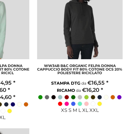
ELPA DONNA
WW34B B&C ORGANIC FELPA DONNA
IT 80% COTONE
CAPPUCCIO BODY FIT 80% COTONE OCS 20%
 RICICL
POLIESTERE RICICLATO
14,95
*
€16,55
*
STAMPA DTG
da
,60
*
€16,20
*
RICAMO
da
14,60
*
XS S M L XL XXL
XXL