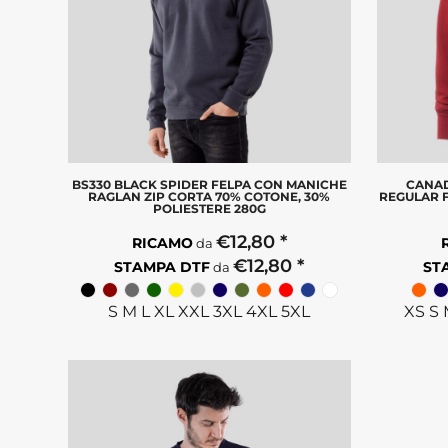
BS330 BLACK SPIDER FELPA CON MANICHE
CANAD
RAGLAN ZIP CORTA 70% COTONE, 30%
REGULAR F
POLIESTERE 280G
€12,80
*
RICAMO
da
€12,80
*
STAMPA DTF
ST
da
S M L XL XXL 3XL 4XL 5XL
XS S 