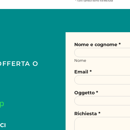
* Tutti i prezzi sono iva esclusa
Nome e cognome *
Nome
OFFERTA O
A
Email *
Oggetto *
Richiesta *
CI