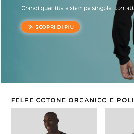
Grandi quantità e stampe singole, contat
SCOPRI DI PIÙ
FELPE COTONE ORGANICO E POL