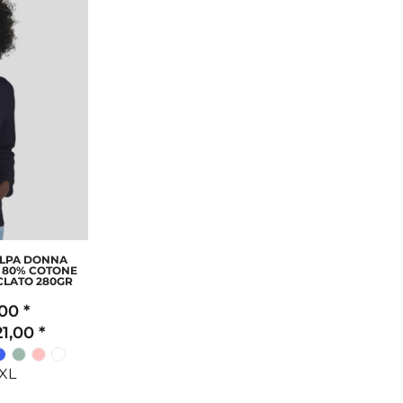
ELPA DONNA
P 80% COTONE
CLATO 280GR
,00
*
21,00
*
XXL