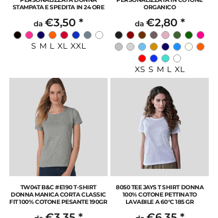
STAMPATA E SPEDITA IN 24 ORE
ORGANICO
€3,50
*
€2,80
*
da
da
S M L XL XXL
XS S M L XL
TW04T B&C #E190 T-SHIRT
8050 TEE JAYS T SHIRT DONNA
DONNA MANICA CORTA CLASSIC
100% COTONE PETTINATO
FIT 100% COTONE PESANTE 190GR
LAVABILE A 60°C 185 GR
€3,35
*
€6,35
*