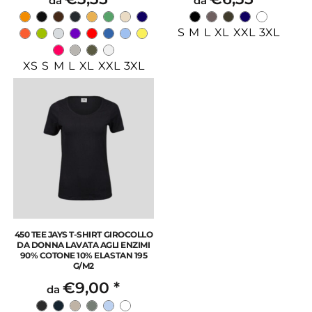
da
da
S M L XL XXL 3XL
XS S M L XL XXL 3XL
450 TEE JAYS T-SHIRT GIROCOLLO
DA DONNA LAVATA AGLI ENZIMI
90% COTONE 10% ELASTAN 195
G/M2
€9,00
*
da