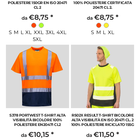
POLIESTERE 150GR EN ISO 20471
100% POLIESTERE CERTIFICATA
CL 2
20471 CL 2.
€8,75
*
€8,75
*
da
da
S M L XL XXL 3XL 4XL
S M L XL
5XL
S378 PORTWEST T-SHIRT ALTA
R502X RESULT T-SHIRT BICOLORE
VISIBILITÀ BICOLORE 100%
ALTA VISIBILITÀ EN ISO 20471 CL. 2
POLIESTERE EN20471 CL2
100% POLIESTERE RICICLATO 155G
€10,15
*
€11,50
*
da
da