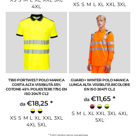
XS S M L XL XXL 3XL
4XL
T180 PORTWEST POLO MANICA
GUARD+ WINTER POLO MANICA
CORTA ALTA VISIBILITÀ 55%
LUNGA ALTA VISIBILITÀ BICOLORE
COTONE 45% POLIESTERE 175G EN
EN ISO 20471 CL.2
ISO 20471 CL2
€11,65
*
da
€18,25
*
da
S M L XL XXL 3XL 4XL
XS S M L XL XXL 3XL
5XL
4XL 5XL
* Tutti i prezzi sono iva esclusa