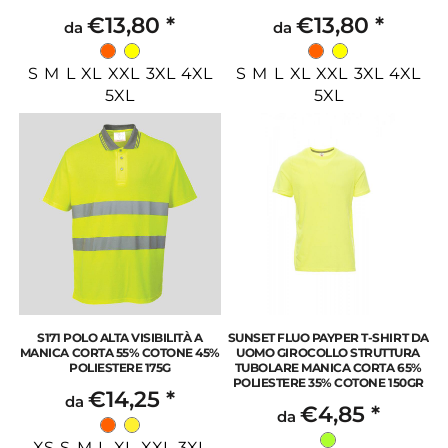
€13,80
*
€13,80
*
da
da
S M L XL XXL 3XL 4XL
S M L XL XXL 3XL 4XL
5XL
5XL
S171 POLO ALTA VISIBILITÀ A
SUNSET FLUO PAYPER T-SHIRT DA
MANICA CORTA 55% COTONE 45%
UOMO GIROCOLLO STRUTTURA
POLIESTERE 175G
TUBOLARE MANICA CORTA 65%
POLIESTERE 35% COTONE 150GR
€14,25
*
da
€4,85
*
da
XS S M L XL XXL 3XL