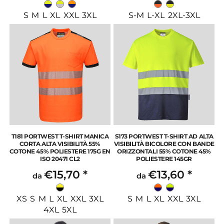
S M L XL XXL 3XL
S-M L-XL 2XL-3XL
T181 PORTWEST T-SHIRT MANICA
S173 PORTWEST T-SHIRT AD ALTA
CORTA ALTA VISIBILITÀ 55%
VISIBILITÀ BICOLORE CON BANDE
COTONE 45% POLIESTERE 175G EN
ORIZZONTALI 55% COTONE 45%
ISO 20471 CL2
POLIESTERE 145GR
€15,70
*
€13,60
*
da
da
XS S M L XL XXL 3XL
S M L XL XXL 3XL
4XL 5XL