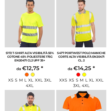
S172 T-SHIRT ALTA VISIBILITÀ 55%
S477 PORTWEST POLO MANICHE
COTONE 45% POLIESTERE 175G
CORTE ALTA VISIBILITÀ EN20471
EN20471 CL2 UPF 35+
CL. 2
€12,75
*
€14,25
*
da
da
XS S M L XL XXL 3XL
XXS XS S M L XL XXL
4XL
3XL 4XL