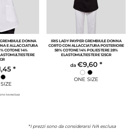
 GREMBIULE DONNA
IRIS LADY PAYPER GREMBIULE DONNA
NA E ALLACCIATURA
CORTO CON ALLACCIATURA POSTERIORE
8% COTONE 14%
58% COTONE 14% POLIESTERE 28%
LASTOMULTIESTERE
ELASTOMULTIESTERE 125GR
5GR
€9,60
*
da
1,45
*
ONE SIZE
SIZE
 sono iva esclusa
*
I prezzi sono da considerarsi IVA esclusa