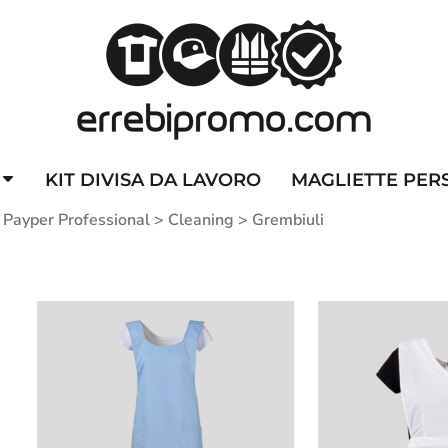
ZZATE
CAPPELLINI PERSONALIZZATI
ALTA VISIBILITA'
DIVI
KIT DIVISA DA LAVORO
MAGLIETTE PER
 Payper Professional
>
Cleaning
>
Grembiuli