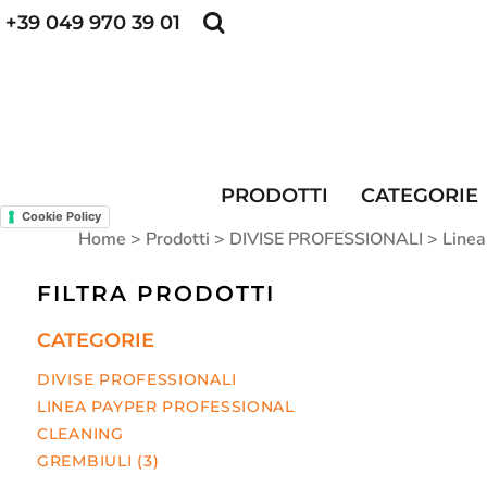
+39 049 970 39 01
POLO PERSONALIZZATE
FELPE PERSONALI
POLO PERSONALIZZATE
PRODOTTI
FELPE PERSONALIZZATE
CATEGORIE
CAPPELLINI PERSONALIZZATI
CATEGORIE
KIT DIVISA DA LAVORO
ALTA VISIBILITA'
MAGLIETTE PERSONALIZZATE
DIVISE RISTORAZIONE
PRODOTTI
CATEGORIE
Cookie Policy
CONTATTI
Home
>
Prodotti
>
DIVISE PROFESSIONALI
>
Linea
ACCESSO
FILTRA PRODOTTI
REGISTRATI
CATEGORIE
CARRELLO: 0 ARTICOLO
DIVISE PROFESSIONALI
LINEA PAYPER PROFESSIONAL
CLEANING
GREMBIULI (3)