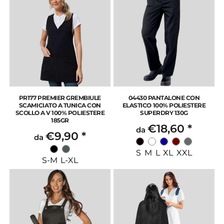
PR177 PREMIER GREMBIULE
04430 PANTALONE CON
SCAMICIATO A TUNICA CON
ELASTICO 100% POLIESTERE
SCOLLO A V 100% POLIESTERE
SUPERDRY 130G
185GR
€18,60
*
da
€9,90
*
da
S M L XL XXL
S-M L-XL