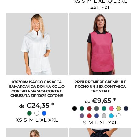
XS S M L XL XXL 3XL
4XL 5XL
036300M ISACCO CASACCA
PR171 PREMIERE GREMBIULE
SAMARCANDA DONNA COLLO
POCHO UNISEX CON TASCA
COREANA MANICA CORTA E
FRONTALE
CHIUSURA ZIP 100% COTONE
€9,65
*
da
€24,35
*
da
XS S M L XL XXL
S M L XL XXL