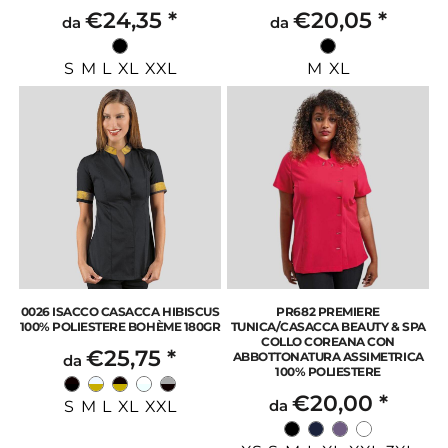
€24,35
*
€20,05
*
da
da
S M L XL XXL
M XL
0026 ISACCO CASACCA HIBISCUS
PR682 PREMIERE
100% POLIESTERE BOHÈME 180GR
TUNICA/CASACCA BEAUTY & SPA
COLLO COREANA CON
€25,75
*
ABBOTTONATURA ASSIMETRICA
da
100% POLIESTERE
€20,00
*
da
S M L XL XXL