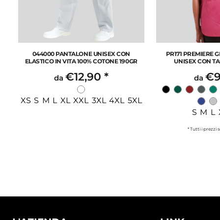
044000 PANTALONE UNISEX CON
PR171 PREMIERE 
ELASTICO IN VITA 100% COTONE 190GR
UNISEX CON T
€12,90
*
€9
da
da
XS S M L XL XXL 3XL 4XL 5XL
S M L 
* Tutti i prezzi