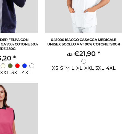
IDER FELPA CON
045000 ISACCO CASACCA MEDICALE
NGA 70% COTONE 30%
UNISEX SCOLLO A V 100% COTONE 190GR
ERE 280G
€21,90
*
da
3,20
*
XS S M L XL XXL 3XL 4XL
 XXL 3XL 4XL