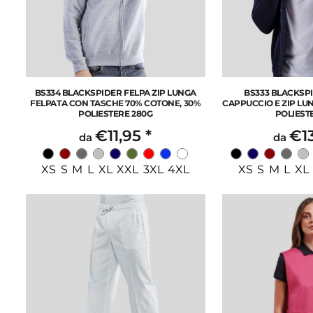
BS334 BLACKSPIDER FELPA ZIP LUNGA
BS333 BLACKSP
FELPATA CON TASCHE 70% COTONE, 30%
CAPPUCCIO E ZIP LU
POLIESTERE 280G
POLIEST
€11,95
*
€1
da
da
XS S M L XL XXL 3XL 4XL
XS S M L XL