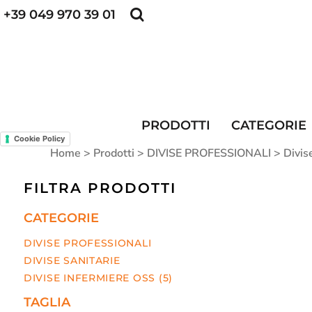
+39 049 970 39 01
POLO PERSONALIZZATE
FELPE PERSONALI
POLO PERSONALIZZATE
PRODOTTI
FELPE PERSONALIZZATE
CATEGORIE
CAPPELLINI PERSONALIZZATI
CATEGORIE
KIT DIVISA DA LAVORO
ALTA VISIBILITA'
MAGLIETTE PERSONALIZZATE
DIVISE RISTORAZIONE
PRODOTTI
CATEGORIE
Cookie Policy
CONTATTI
Home
>
Prodotti
>
DIVISE PROFESSIONALI
>
Divis
ACCESSO
FILTRA PRODOTTI
REGISTRATI
CATEGORIE
CARRELLO: 0 ARTICOLO
DIVISE PROFESSIONALI
DIVISE SANITARIE
DIVISE INFERMIERE OSS (5)
TAGLIA