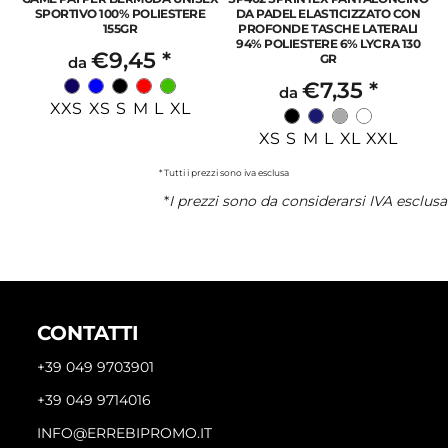
SPORTIVO 100% POLIESTERE
DA PADEL ELASTICIZZATO CON
155GR
PROFONDE TASCHE LATERALI
94% POLIESTERE 6% LYCRA 130
€9,45
*
GR
da
€7,35
*
da
XXS XS S M L XL
XS S M L XL XXL
* Tutti i prezzi sono iva esclusa
*
I prezzi sono da considerarsi IVA esclusa
CONTATTI
+39 049 9703901
+39 049 9714016
INFO@ERREBIPROMO.IT