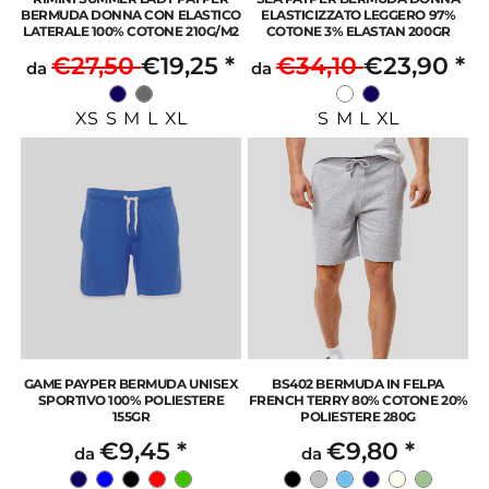
BERMUDA DONNA CON ELASTICO
ELASTICIZZATO LEGGERO 97%
LATERALE 100% COTONE 210G/M2
COTONE 3% ELASTAN 200GR
€27,50
€19,25
*
€34,10
€23,90
*
da
da
XS S M L XL
S M L XL
GAME PAYPER BERMUDA UNISEX
BS402 BERMUDA IN FELPA
SPORTIVO 100% POLIESTERE
FRENCH TERRY 80% COTONE 20%
155GR
POLIESTERE 280G
€9,45
*
€9,80
*
da
da