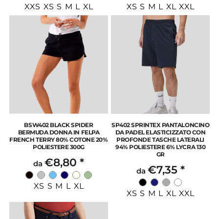
XXS XS S M L XL
XS S M L XL XXL
BSW402 BLACK SPIDER
SP402 SPRINTEX PANTALONCINO
BERMUDA DONNA IN FELPA
DA PADEL ELASTICIZZATO CON
FRENCH TERRY 80% COTONE 20%
PROFONDE TASCHE LATERALI
POLIESTERE 300G
94% POLIESTERE 6% LYCRA 130
GR
€8,80
*
da
€7,35
*
da
XS S M L XL
XS S M L XL XXL