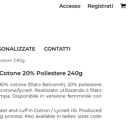
Accesso
Registrati
SE RISTORAZIONE
SONALIZZATE
CONTATTI
estere 240g
Cotone 20% Poliestere 240g
0% cotone (filato Belcoro®), 20% poliestere
 cotone/lycra®. Realizzato utilizzando il filato
mpa. Disponibile in versione femminile con
st and cuff in Cotton / Lycra® rib. Produced
g process. Also available in ladies' sizes code