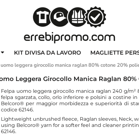
ZZATE
CAPPELLINI PERSONALIZZATI
ALTA VISIBILITA'
DIVI
KIT DIVISA DA LAVORO
MAGLIETTE PER
 uomo leggera girocollo manica raglan 80% cotone 20% poli
Uomo Leggera Girocollo Manica Raglan 80% 
Felpa uomo leggera girocollo manica raglan 240 g/m² 8
felpa sgarzata, collo, orlo inferiore e polsini a costine in
Belcoro® per maggior morbidezza e superiorità di sta
codice 62146.
Lightweight unbrushed fleece, Raglan sleeves, Neck, wai
using Belcoro® yarn for a softer feel and cleaner printin
62146.