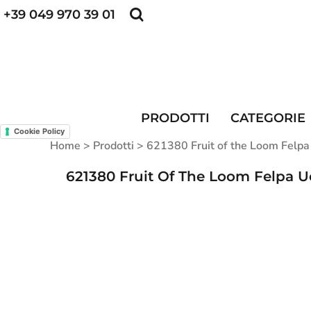
+39 049 970 39 01
POLO PERSONALIZZATE
FELPE PERSONALI
POLO PERSONALIZZATE
PRODOTTI
FELPE PERSONALIZZATE
CATEGORIE
CAPPELLINI PERSONALIZZATI
CATEGORIE
KIT DIVISA DA LAVORO
ALTA VISIBILITA'
PRODOTTI
CATEGORIE
MAGLIETTE PERSONALIZZATE
DIVISE RISTORAZIONE
Cookie Policy
Home
>
Prodotti
>
621380 Fruit of the Loom Felpa
CONTATTI
621380 Fruit Of The Loom Felpa 
ACCESSO
REGISTRATI
CARRELLO: 0 ARTICOLO