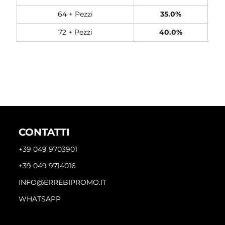
64 + Pezzi
35.0%
72 + Pezzi
40.0%
CONTATTI
+39 049 9703901
+39 049 9714016
INFO@ERREBIPROMO.IT
WHATSAPP