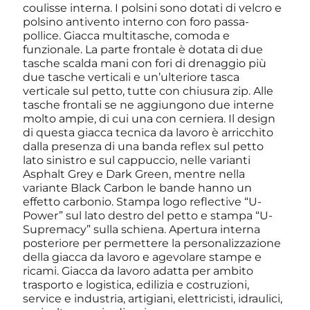
coulisse interna. I polsini sono dotati di velcro e
polsino antivento interno con foro passa-
pollice. Giacca multitasche, comoda e
funzionale. La parte frontale è dotata di due
tasche scalda mani con fori di drenaggio più
due tasche verticali e un’ulteriore tasca
verticale sul petto, tutte con chiusura zip. Alle
tasche frontali se ne aggiungono due interne
molto ampie, di cui una con cerniera. Il design
di questa giacca tecnica da lavoro è arricchito
dalla presenza di una banda reflex sul petto
lato sinistro e sul cappuccio, nelle varianti
Asphalt Grey e Dark Green, mentre nella
variante Black Carbon le bande hanno un
effetto carbonio. Stampa logo reflective “U-
Power” sul lato destro del petto e stampa “U-
Supremacy” sulla schiena. Apertura interna
posteriore per permettere la personalizzazione
della giacca da lavoro e agevolare stampe e
ricami. Giacca da lavoro adatta per ambito
trasporto e logistica, edilizia e costruzioni,
service e industria, artigiani, elettricisti, idraulici,