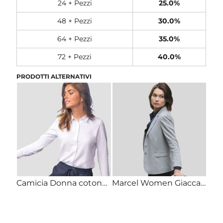
24 + Pezzi
25.0%
48 + Pezzi
30.0%
64 + Pezzi
35.0%
72 + Pezzi
40.0%
PRODOTTI ALTERNATIVI
Camicia Donna cotone piquet bio BASILE WOMEN
Marcel Women Giacca donna 2 bottoni 67% poliestere, 33% cotone piqué 210gr