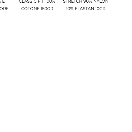
 E
CLASSIC FIT 100%
STRETCH 90% NYLON
 ORE
COTONE 150GR
10% ELASTAN 10GR