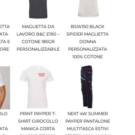
ETTA
MAGLIETTA DA
BSW150 BLACK
ATA
LAVORO B&C E190 –
SPIDER MAGLIETTA
TA E
COTONE 185GR
DONNA
 ORE
PERSONALIZZABILE
PERSONALIZZATA
100% COTONE
OLO
PRINT PAYPER T-
NEXT 4W SUMMER
SHIRT GIROCOLLO
PAYPER PANTALONE
ATA
MANICA CORTA
MULTITASCA ESTIVI