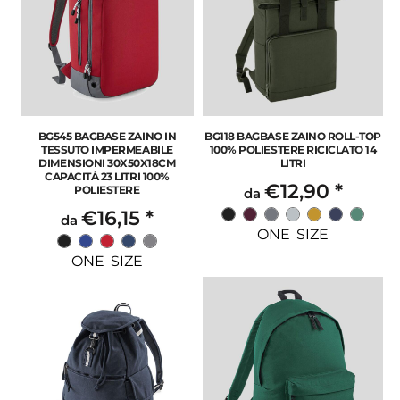
BG545 BAGBASE ZAINO IN
BG118 BAGBASE ZAINO ROLL-TOP
TESSUTO IMPERMEABILE
100% POLIESTERE RICICLATO 14
DIMENSIONI 30X50X18CM
LITRI
CAPACITÀ 23 LITRI 100%
€12,90
*
POLIESTERE
da
€16,15
*
da
ONE SIZE
ONE SIZE