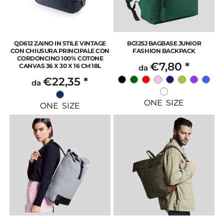
QD612 ZAINO IN STILE VINTAGE
BG125J BAGBASE JUNIOR
CON CHIUSURA PRINCIPALE CON
FASHION BACKPACK
CORDONCINO 100% COTONE
€7,80
*
CANVAS 36 X 30 X 16 CM 18L
da
€22,35
*
da
ONE SIZE
ONE SIZE