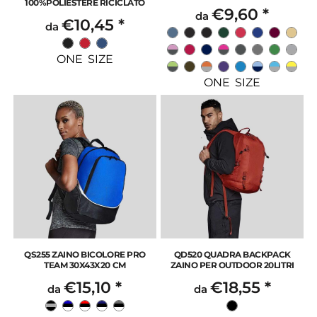
100%POLIESTERE RICICLATO
€9,60
*
da
€10,45
*
da
ONE SIZE
ONE SIZE
QS255 ZAINO BICOLORE PRO
QD520 QUADRA BACKPACK
TEAM 30X43X20 CM
ZAINO PER OUTDOOR 20LITRI
€15,10
*
€18,55
*
da
da