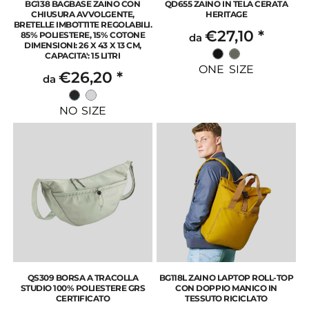
BG138 BAGBASE ZAINO CON
QD655 ZAINO IN TELA CERATA
CHIUSURA AVVOLGENTE,
HERITAGE
BRETELLE IMBOTTITE REGOLABILI.
€27,10
*
85% POLIESTERE, 15% COTONE
da
DIMENSIONI: 26 X 43 X 13 CM,
CAPACITA': 15 LITRI
ONE SIZE
€26,20
*
da
NO SIZE
QS309 BORSA A TRACOLLA
BG118L ZAINO LAPTOP ROLL-TOP
STUDIO 100% POLIESTERE GRS
CON DOPPIO MANICO IN
CERTIFICATO
TESSUTO RICICLATO