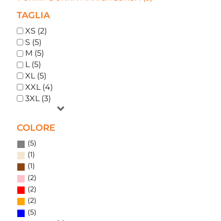
TAGLIA
XS (2)
S (5)
M (5)
L (5)
XL (5)
XXL (4)
3XL (3)
COLORE
(5)
(1)
(1)
(2)
(2)
(2)
(5)