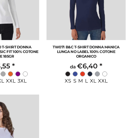
0 T-SHIRT DONNA
TW071 B&C T-SHIRT DONNA MANICA
IC FIT 100% COTONE
LUNGA NO LABEL 100% COTONE
E 185GR
ORGANICO
,55
*
€6,40
*
da
XL XXL 3XL
XS S M L XL XXL