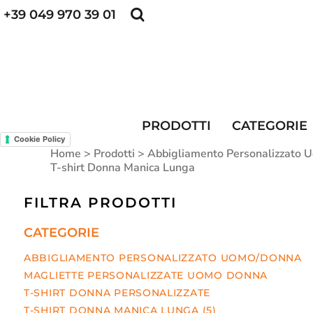
+39 049 970 39 01
POLO PERSONALIZZATE
FELPE PERSONALI
POLO PERSONALIZZATE
PRODOTTI
FELPE PERSONALIZZATE
CATEGORIE
CAPPELLINI PERSONALIZZATI
CATEGORIE
KIT DIVISA DA LAVORO
ALTA VISIBILITA'
MAGLIETTE PERSONALIZZATE
DIVISE RISTORAZIONE
PRODOTTI
CATEGORIE
Cookie Policy
CONTATTI
Home
>
Prodotti
>
Abbigliamento Personalizzato
T-shirt Donna Manica Lunga
ACCESSO
FILTRA PRODOTTI
REGISTRATI
CATEGORIE
CARRELLO: 0 ARTICOLO
ABBIGLIAMENTO PERSONALIZZATO UOMO/DONNA
MAGLIETTE PERSONALIZZATE UOMO DONNA
T-SHIRT DONNA PERSONALIZZATE
T-SHIRT DONNA MANICA LUNGA (5)