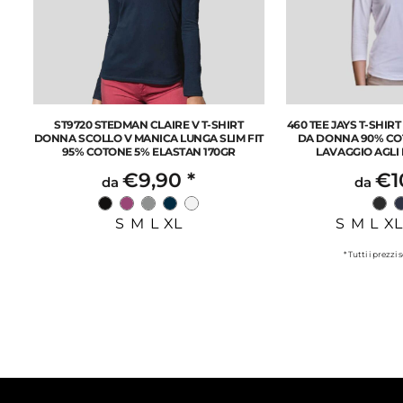
ST9720 STEDMAN CLAIRE V T-SHIRT
460 TEE JAYS T-SHIR
DONNA SCOLLO V MANICA LUNGA SLIM FIT
DA DONNA 90% CO
95% COTONE 5% ELASTAN 170GR
LAVAGGIO AGLI 
€9,90
*
€1
da
da
S M L XL
S M L XL
* Tutti i prezzi