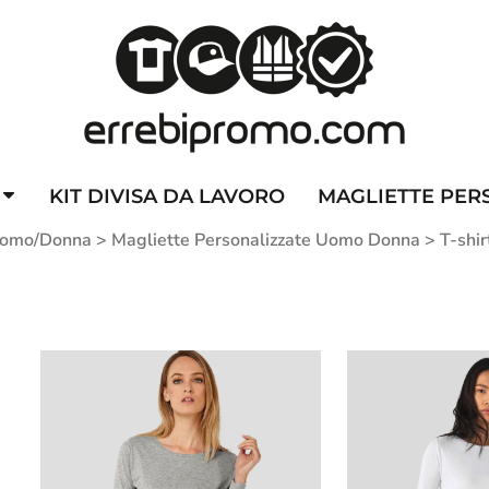
ZZATE
CAPPELLINI PERSONALIZZATI
ALTA VISIBILITA'
DIVI
KIT DIVISA DA LAVORO
MAGLIETTE PER
 Uomo/Donna
>
Magliette Personalizzate Uomo Donna
>
T-shi