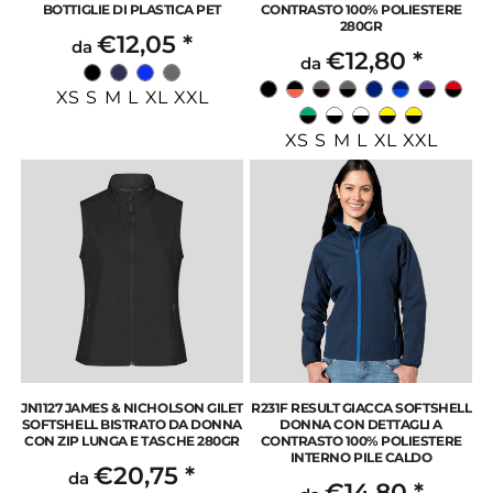
BOTTIGLIE DI PLASTICA PET
CONTRASTO 100% POLIESTERE
280GR
€12,05
*
da
€12,80
*
da
XS S M L XL XXL
XS S M L XL XXL
JN1127 JAMES & NICHOLSON GILET
R231F RESULT GIACCA SOFTSHELL
SOFTSHELL BISTRATO DA DONNA
DONNA CON DETTAGLI A
CON ZIP LUNGA E TASCHE 280GR
CONTRASTO 100% POLIESTERE
INTERNO PILE CALDO
€20,75
*
da
€14,80
*