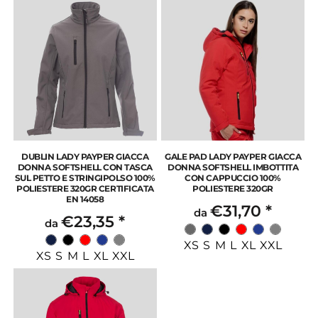
DUBLIN LADY PAYPER GIACCA
GALE PAD LADY PAYPER GIACCA
DONNA SOFTSHELL CON TASCA
DONNA SOFTSHELL IMBOTTITA
SUL PETTO E STRINGIPOLSO 100%
CON CAPPUCCIO 100%
POLIESTERE 320GR CERTIFICATA
POLIESTERE 320GR
EN 14058
€31,70
*
da
€23,35
*
da
XS S M L XL XXL
XS S M L XL XXL