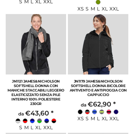
S M L XL XXL
XS S M L XL XXL
JN1121 JAMES&NICHOLSON
JN1179 JAMES&NICHOLSON
SOFTSHELL DONNA CON
SOFTSHELL DONNA BICOLORE
MANICHE STACCABILI LEGGERO
ANTIVENTO E ANTIPIOGGIA CON
ELASTICIZZATO SENZA PILE
CAPPUCCIO
INTERNO 100% POLIESTERE
€62,90
*
230GR
da
€43,60
*
da
XS S M L XL XXL
S M L XL XXL