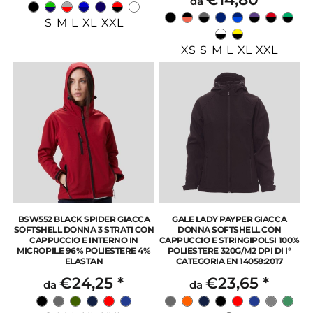
da
S M L XL XXL
XS S M L XL XXL
BSW552 BLACK SPIDER GIACCA
GALE LADY PAYPER GIACCA
SOFTSHELL DONNA 3 STRATI CON
DONNA SOFTSHELL CON
CAPPUCCIO E INTERNO IN
CAPPUCCIO E STRINGIPOLSI 100%
MICROPILE 96% POLIESTERE 4%
POLIESTERE 320G/M2 DPI DI I°
ELASTAN
CATEGORIA EN 14058:2017
€24,25
*
€23,65
*
da
da