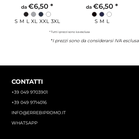
€6,50
*
€6,50
*
da
da
S M L XL XXL 3XL
S M L
* Tutti i prezzi sono iva esclusa
*
I prezzi sono da considerarsi IVA esclusa
CONTATTI
+39 049 9703901
+39 049 9714016
INFO@ERREBIPROMO.IT
WHATSAPP