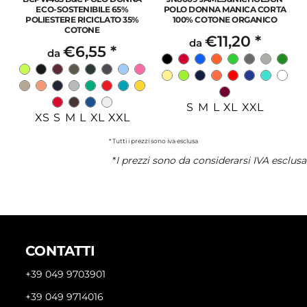
ECO-SOSTENIBILE 65%
POLO DONNA MANICA CORTA
POLIESTERE RICICLATO 35%
100% COTONE ORGANICO
COTONE
€11,20
*
da
€6,55
*
da
S M L XL XXL
XS S M L XL XXL
* Tutti i prezzi sono iva esclusa
*
I prezzi sono da considerarsi IVA esclusa
CONTATTI
+39 049 9703901
+39 049 9714016