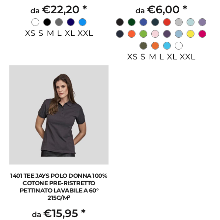
€22,20
*
€6,00
*
da
da
XS S M L XL XXL
XS S M L XL XXL
1401 TEE JAYS POLO DONNA 100%
COTONE PRE-RISTRETTO
PETTINATO LAVABILE A 60°
215G/M²
€15,95
*
da