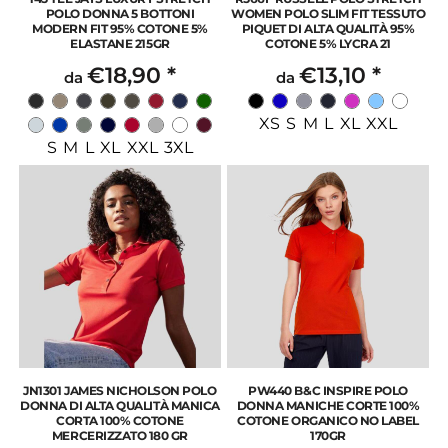
POLO DONNA 5 BOTTONI
WOMEN POLO SLIM FIT TESSUTO
MODERN FIT 95% COTONE 5%
PIQUET DI ALTA QUALITÀ 95%
ELASTANE 215GR
COTONE 5% LYCRA 21
€18,90
*
€13,10
*
da
da
XS S M L XL XXL
S M L XL XXL 3XL
JN1301 JAMES NICHOLSON POLO
PW440 B&C INSPIRE POLO
DONNA DI ALTA QUALITÀ MANICA
DONNA MANICHE CORTE 100%
CORTA 100% COTONE
COTONE ORGANICO NO LABEL
MERCERIZZATO 180 GR
170GR