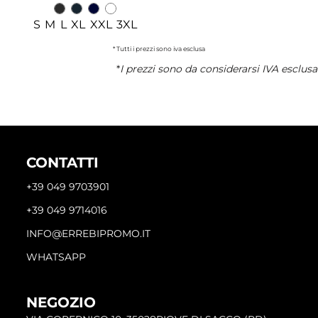
S M L XL XXL 3XL
* Tutti i prezzi sono iva esclusa
*
I prezzi sono da considerarsi IVA esclusa
CONTATTI
+39 049 9703901
+39 049 9714016
INFO@ERREBIPROMO.IT
WHATSAPP
NEGOZIO