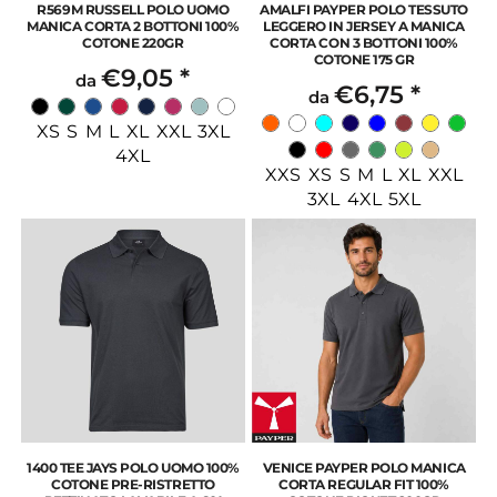
R569M RUSSELL POLO UOMO
AMALFI PAYPER POLO TESSUTO
MANICA CORTA 2 BOTTONI 100%
LEGGERO IN JERSEY A MANICA
COTONE 220GR
CORTA CON 3 BOTTONI 100%
COTONE 175 GR
€9,05
*
da
€6,75
*
da
XS S M L XL XXL 3XL
4XL
XXS XS S M L XL XXL
3XL 4XL 5XL
1400 TEE JAYS POLO UOMO 100%
VENICE PAYPER POLO MANICA
COTONE PRE-RISTRETTO
CORTA REGULAR FIT 100%