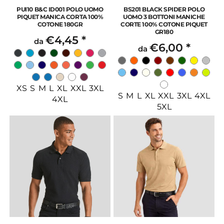
PUI10 B&C ID001 POLO UOMO
BS201 BLACK SPIDER POLO
PIQUET MANICA CORTA 100%
UOMO 3 BOTTONI MANICHE
COTONE 180GR
CORTE 100% COTONE PIQUET
GR180
€4,45
*
da
€6,00
*
da
XS S M L XL XXL 3XL
S M L XL XXL 3XL 4XL
4XL
5XL