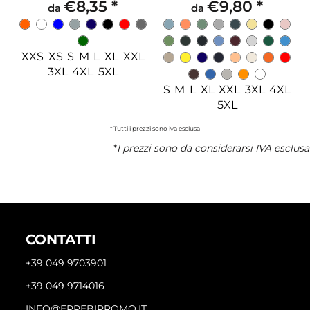
€8,35
*
€9,80
*
da
da
XXS XS S M L XL XXL
3XL 4XL 5XL
S M L XL XXL 3XL 4XL
5XL
* Tutti i prezzi sono iva esclusa
*
I prezzi sono da considerarsi IVA esclusa
CONTATTI
+39 049 9703901
+39 049 9714016
INFO@ERREBIPROMO.IT