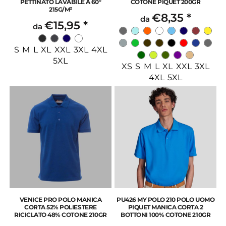
PETTINATO LAVABILE A 60°
COTONE PIQUET 200GR
215G/M²
€8,35
*
da
€15,95
*
da
S M L XL XXL 3XL 4XL
5XL
XS S M L XL XXL 3XL
4XL 5XL
VENICE PRO POLO MANICA
PU426 MY POLO 210 POLO UOMO
CORTA 52% POLIESTERE
PIQUET MANICA CORTA 2
RICICLATO 48% COTONE 210GR
BOTTONI 100% COTONE 210GR