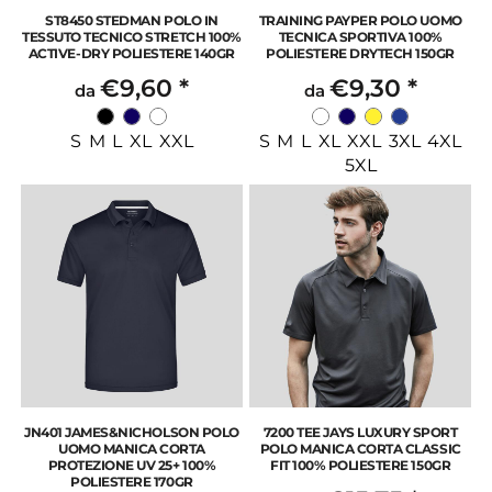
ST8450 STEDMAN POLO IN
TRAINING PAYPER POLO UOMO
TESSUTO TECNICO STRETCH 100%
TECNICA SPORTIVA 100%
ACTIVE-DRY POLIESTERE 140GR
POLIESTERE DRYTECH 150GR
€9,60
*
€9,30
*
da
da
S M L XL XXL
S M L XL XXL 3XL 4XL
5XL
JN401 JAMES&NICHOLSON POLO
7200 TEE JAYS LUXURY SPORT
UOMO MANICA CORTA
POLO MANICA CORTA CLASSIC
PROTEZIONE UV 25+ 100%
FIT 100% POLIESTERE 150GR
POLIESTERE 170GR