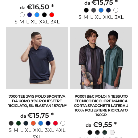
€15,75
*
da
€16,50
*
da
S M L XL XXL 3XL
S M L XL XXL 3XL
7000 TEE JAYS POLO SPORTIVA
PG001 B&C POLO IN TESSUTO
DA UOMO 95% POLIESTERE
TECNICO BICOLORE MANICA
RICICLATO, 5% ELASTAN 187G/M²
CORTA SPACCHETTI LATERALI
100% POLIESTERE RICICLATO
€15,75
*
140GR
da
€9,55
*
da
S M L XL XXL 3XL 4XL
5XL