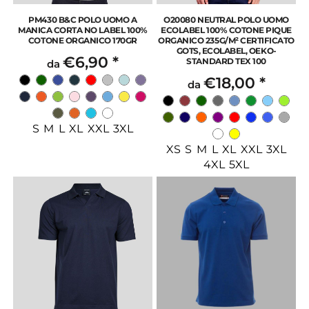
PM430 B&C POLO UOMO A
O20080 NEUTRAL POLO UOMO
MANICA CORTA NO LABEL 100%
ECOLABEL 100% COTONE PIQUE
COTONE ORGANICO 170GR
ORGANICO 235G/M² CERTIFICATO
GOTS, ECOLABEL, OEKO-
€6,90
*
STANDARD TEX 100
da
€18,00
*
da
S M L XL XXL 3XL
XS S M L XL XXL 3XL
4XL 5XL