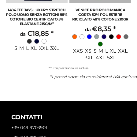
1404 TEE JAYS LUXURY STRETCH
VENICE PRO POLO MANICA
POLO UOMO SENZA BOTTONI 95%
CORTA 52% POLIESTERE
COTONE BIO CERTIFICATO 5%
RICICLATO 48% COTONE 210GR
ELASTANE 215G/M²
€8,35
*
da
€18,85
*
da
S M L XL XXL 3XL
XXS XS S M L XL XXL
3XL 4XL 5XL
* Tutti i prezzi sono iva esclusa
*
I prezzi sono da considerarsi IVA esclusa
CONTATTI
+39 049 9703901