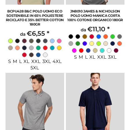
BCPU428 B&C POLO UOMO ECO
JN8010 JAMES & NICHOLSON
SOSTENIBILE IN 65% POLIESTERE
POLO UOMO MANICA CORTA
RICICLATO E 35% BETTER COTTON
100% COTONE ORGANICO 180GR
180GR
€11,10
*
da
€6,55
*
da
S M L XL XXL 3XL
S M L XL XXL 3XL 4XL
5XL