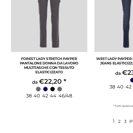
FOREST LADY STRETCH PAYPER
WEST LADY PAYPER
PANTALONE DONNA DA LAVORO
JEANS ELASTICIZ
MULTITASCHE CON TESSUTO
€2
ELASTICIZZATO
da
€22,20
*
da
38 40 42
38 40 42 44 46/48
* Tutti i prezzi
1
2
3
P