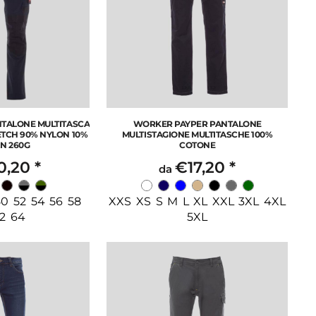
NTALONE MULTITASCA
WORKER PAYPER PANTALONE
ETCH 90% NYLON 10%
MULTISTAGIONE MULTITASCHE 100%
N 260G
COTONE
0,20
*
€17,20
*
da
0 52 54 56 58
XXS XS S M L XL XXL 3XL 4XL
2 64
5XL