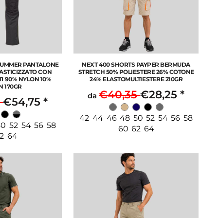
SUMMER PANTALONE
NEXT 400 SHORTS PAYPER BERMUDA
LASTICIZZATO CON
STRETCH 50% POLIESTERE 26% COTONE
I 90% NYLON 10%
24% ELASTOMULTIESTERE 210GR
N 170GR
€40,35
€28,25
*
da
0
€54,75
*
42 44 46 48 50 52 54 56 58
0 52 54 56 58
60 62 64
2 64