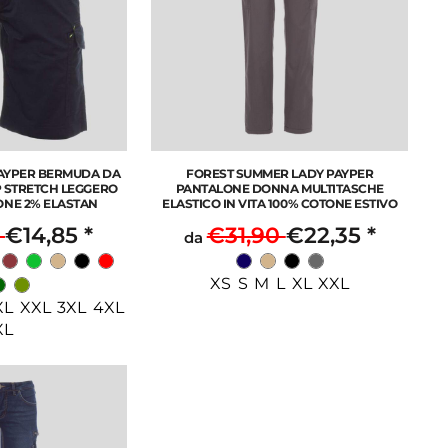
PAYPER BERMUDA DA
FOREST SUMMER LADY PAYPER
P STRETCH LEGGERO
PANTALONE DONNA MULTITASCHE
ONE 2% ELASTAN
ELASTICO IN VITA 100% COTONE ESTIVO
0
€14,85
*
€31,90
€22,35
*
da
XS S M L XL XXL
XL XXL 3XL 4XL
XL