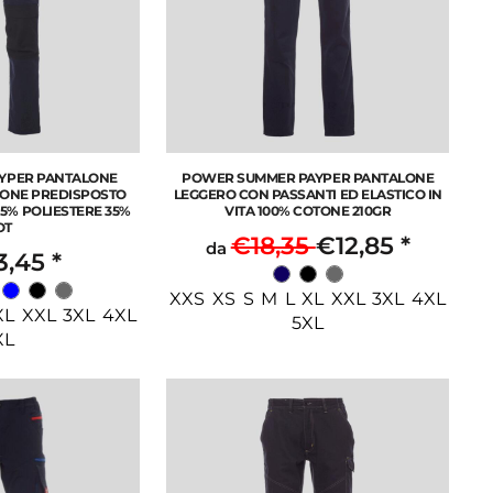
YPER PANTALONE
POWER SUMMER PAYPER PANTALONE
IONE PREDISPOSTO
LEGGERO CON PASSANTI ED ELASTICO IN
5% POLIESTERE 35%
VITA 100% COTONE 210GR
OT
€18,35
€12,85
*
da
3,45
*
XXS XS S M L XL XXL 3XL 4XL
XL XXL 3XL 4XL
5XL
XL