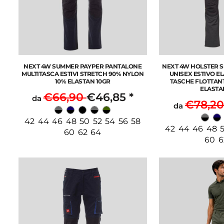
NEXT 4W SUMMER PAYPER PANTALONE
NEXT 4W HOLSTER 
MULTITASCA ESTIVI STRETCH 90% NYLON
UNISEX ESTIVO E
10% ELASTAN 10GR
TASCHE FLOTTANT
ELASTA
€66,90
€46,85
*
da
€78,2
da
42 44 46 48 50 52 54 56 58
42 44 46 48 5
60 62 64
60 6