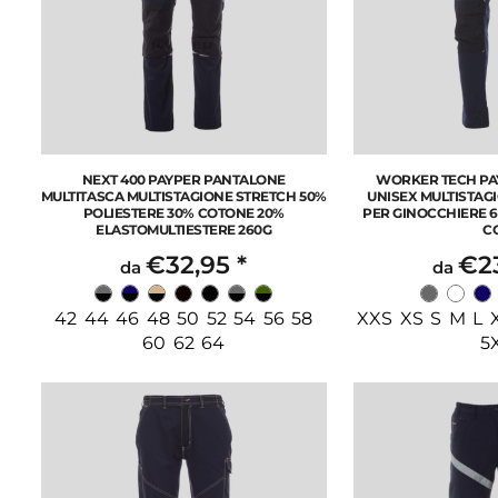
NEXT 400 PAYPER PANTALONE
WORKER TECH PA
MULTITASCA MULTISTAGIONE STRETCH 50%
UNISEX MULTISTAG
POLIESTERE 30% COTONE 20%
PER GINOCCHIERE 6
ELASTOMULTIESTERE 260G
C
€32,95
*
€2
da
da
42 44 46 48 50 52 54 56 58
XXS XS S M L 
60 62 64
5