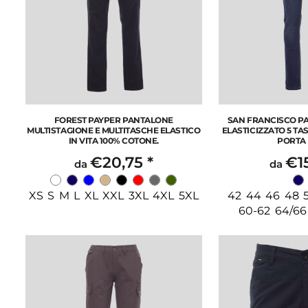
FOREST PAYPER PANTALONE
SAN FRANCISCO P
MULTISTAGIONE E MULTITASCHE ELASTICO
ELASTICIZZATO 5 T
IN VITA 100% COTONE.
PORTA
€20,75
*
€1
da
da
XS S M L XL XXL 3XL 4XL 5XL
42 44 46 48 5
60-62 64/66