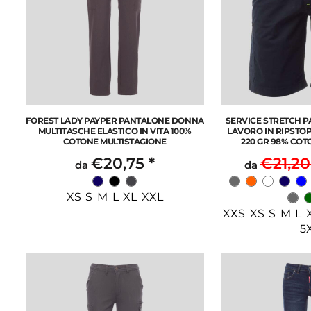
FOREST LADY PAYPER PANTALONE DONNA
SERVICE STRETCH 
MULTITASCHE ELASTICO IN VITA 100%
LAVORO IN RIPSTO
COTONE MULTISTAGIONE
220 GR 98% COT
€20,75
*
€21,2
da
da
XS S M L XL XXL
XXS XS S M L 
5