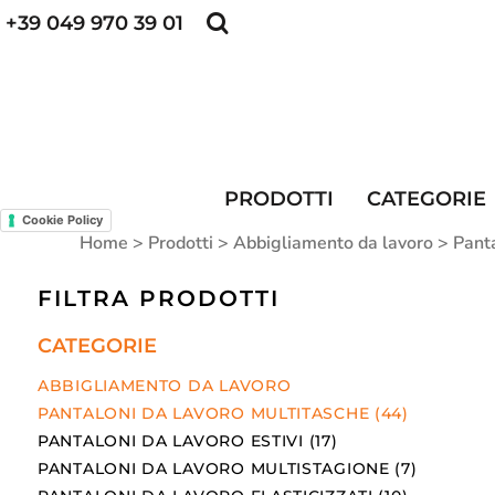
+39 049 970 39 01
POLO PERSONALIZZATE
FELPE PERSONALI
POLO PERSONALIZZATE
PRODOTTI
FELPE PERSONALIZZATE
CATEGORIE
CAPPELLINI PERSONALIZZATI
CATEGORIE
KIT DIVISA DA LAVORO
ALTA VISIBILITA'
MAGLIETTE PERSONALIZZATE
DIVISE RISTORAZIONE
PRODOTTI
CATEGORIE
Cookie Policy
CONTATTI
Home
>
Prodotti
>
Abbigliamento da lavoro
>
Panta
ACCESSO
FILTRA PRODOTTI
REGISTRATI
CATEGORIE
CARRELLO: 0 ARTICOLO
ABBIGLIAMENTO DA LAVORO
PANTALONI DA LAVORO MULTITASCHE (44)
PANTALONI DA LAVORO ESTIVI (17)
PANTALONI DA LAVORO MULTISTAGIONE (7)