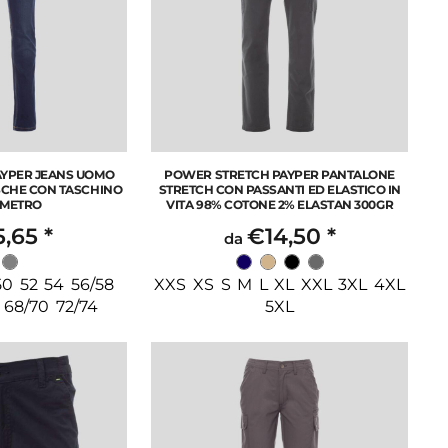
AYPER JEANS UOMO
POWER STRETCH PAYPER PANTALONE
ASCHE CON TASCHINO
STRETCH CON PASSANTI ED ELASTICO IN
 METRO
VITA 98% COTONE 2% ELASTAN 300GR
5,65
*
€14,50
*
da
0 52 54 56/58
XXS XS S M L XL XXL 3XL 4XL
 68/70 72/74
5XL