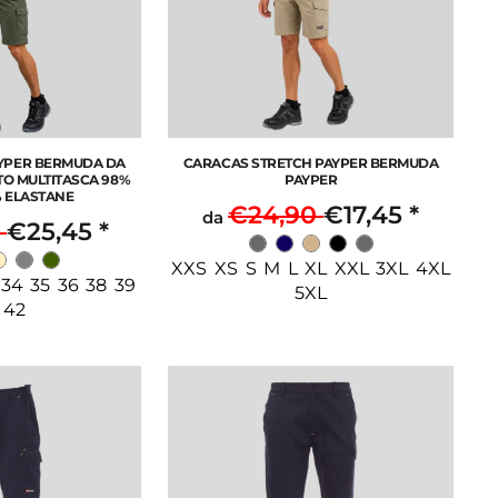
YPER BERMUDA DA
CARACAS STRETCH PAYPER BERMUDA
TO MULTITASCA 98%
PAYPER
 ELASTANE
€24,90
€17,45
*
da
0
€25,45
*
XXS XS S M L XL XXL 3XL 4XL
 34 35 36 38 39
5XL
 42