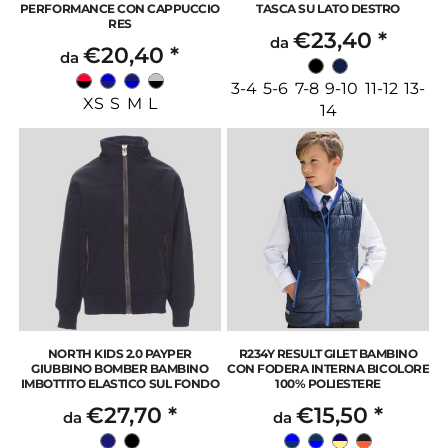
PERFORMANCE CON CAPPUCCIO
TASCA SU LATO DESTRO
RES
€23,40
*
da
€20,40
*
da
3-4 5-6 7-8 9-10 11-12 13-
XS S M L
14
NORTH KIDS 2.0 PAYPER
R234Y RESULT GILET BAMBINO
GIUBBINO BOMBER BAMBINO
CON FODERA INTERNA BICOLORE
IMBOTTITO ELASTICO SUL FONDO
100% POLIESTERE
€27,70
*
€15,50
*
da
da