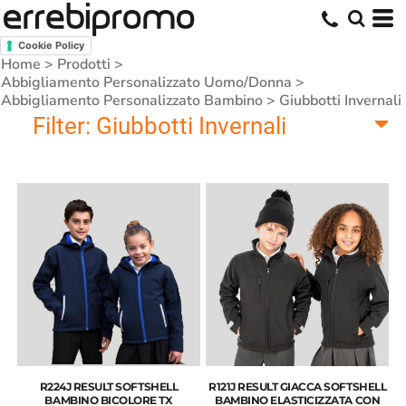
Cookie Policy
Home
>
Prodotti
>
Abbigliamento Personalizzato Uomo/Donna
>
Abbigliamento Personalizzato Bambino
>
Giubbotti Invernali
Filter:
Giubbotti Invernali
R224J RESULT SOFTSHELL
R121J RESULT GIACCA SOFTSHELL
BAMBINO BICOLORE TX
BAMBINO ELASTICIZZATA CON