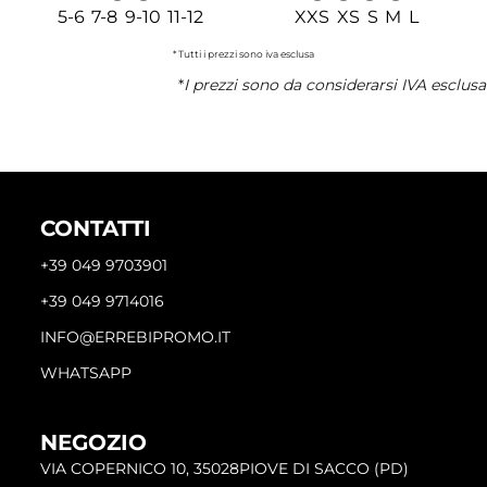
5-6 7-8 9-10 11-12
XXS XS S M L
* Tutti i prezzi sono iva esclusa
*
I prezzi sono da considerarsi IVA esclusa
CONTATTI
+39 049 9703901
+39 049 9714016
INFO@ERREBIPROMO.IT
WHATSAPP
NEGOZIO
VIA COPERNICO 10, 35028PIOVE DI SACCO (PD)