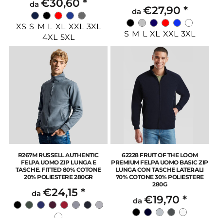
€30,60
*
da
€27,90
*
da
XS S M L XL XXL 3XL
S M L XL XXL 3XL
4XL 5XL
R267M RUSSELL AUTHENTIC
62228 FRUIT OF THE LOOM
FELPA UOMO ZIP LUNGA E
PREMIUM FELPA UOMO BASIC ZIP
TASCHE. FITTED 80% COTONE
LUNGA CON TASCHE LATERALI
20% POLIESTERE 280GR
70% COTONE 30% POLIESTERE
280G
€24,15
*
da
€19,70
*
da