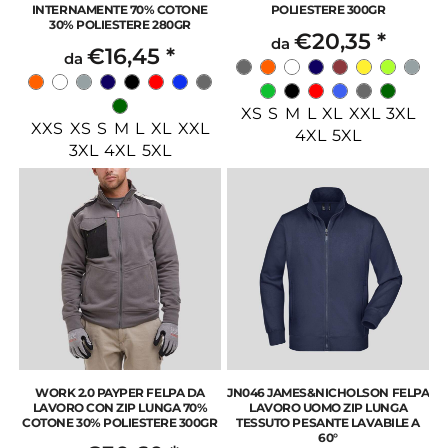
INTERNAMENTE 70% COTONE
POLIESTERE 300GR
30% POLIESTERE 280GR
€20,35
*
da
€16,45
*
da
XS S M L XL XXL 3XL
XXS XS S M L XL XXL
4XL 5XL
3XL 4XL 5XL
WORK 2.0 PAYPER FELPA DA
JN046 JAMES&NICHOLSON FELPA
LAVORO CON ZIP LUNGA 70%
LAVORO UOMO ZIP LUNGA
COTONE 30% POLIESTERE 300GR
TESSUTO PESANTE LAVABILE A
60°