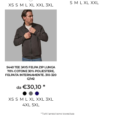
S M L XL XXL
XS S M L XL XXL 3XL
5440 TEE JAYS FELPA ZIP LUNGA
70% COTONE 30% POLIESTERE,
FELPATA INTERNAMENTE. 310-320
G/M2
€30,10
*
da
XS S M L XL XXL 3XL
4XL 5XL
* Tutti i prezzi sono iva esclusa