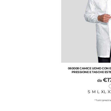
060008 CAMICE UOMO CON EL
PRESSIONE E TASCHE EST
€1
da
S M L XL X
* Tutti i prezzi