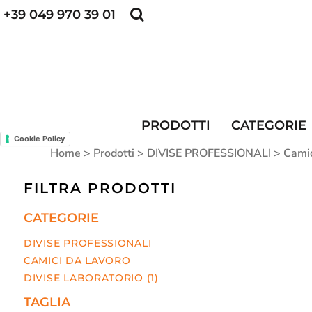
+39 049 970 39 01
POLO PERSONALIZZATE
FELPE PERSONALI
POLO PERSONALIZZATE
PRODOTTI
FELPE PERSONALIZZATE
CATEGORIE
CAPPELLINI PERSONALIZZATI
CATEGORIE
KIT DIVISA DA LAVORO
ALTA VISIBILITA'
MAGLIETTE PERSONALIZZATE
DIVISE RISTORAZIONE
PRODOTTI
CATEGORIE
Cookie Policy
CONTATTI
Home
>
Prodotti
>
DIVISE PROFESSIONALI
>
Camic
ACCESSO
FILTRA PRODOTTI
REGISTRATI
CATEGORIE
CARRELLO: 0 ARTICOLO
DIVISE PROFESSIONALI
CAMICI DA LAVORO
DIVISE LABORATORIO (1)
TAGLIA