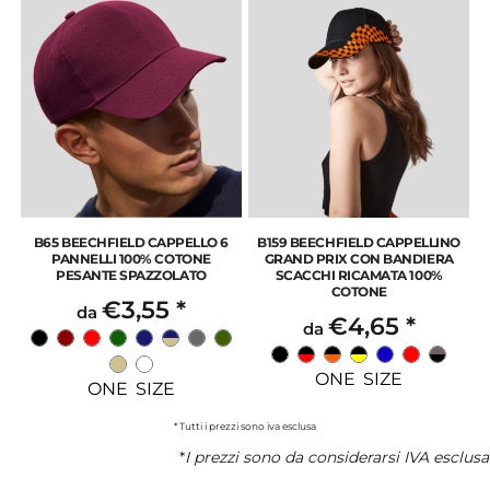
B65 BEECHFIELD CAPPELLO 6
B159 BEECHFIELD CAPPELLINO
PANNELLI 100% COTONE
GRAND PRIX CON BANDIERA
PESANTE SPAZZOLATO
SCACCHI RICAMATA 100%
COTONE
€3,55
*
da
€4,65
*
da
ONE SIZE
ONE SIZE
* Tutti i prezzi sono iva esclusa
*
I prezzi sono da considerarsi IVA esclusa