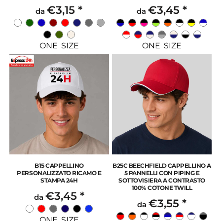
€3,15
*
€3,45
*
da
da
ONE SIZE
ONE SIZE
B15 CAPPELLINO
B25C BEECHFIELD CAPPELLINO A
PERSONALIZZATO RICAMO E
5 PANNELLI CON PIPING E
STAMPA 24H
SOTTOVISIERA A CONTRASTO
100% COTONE TWILL
€3,45
*
da
€3,55
*
da
ONE SIZE