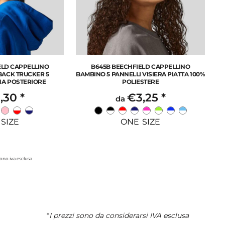
ELD CAPPELLINO
B645B BEECHFIELD CAPPELLINO
ACK TRUCKER 5
BAMBINO 5 PANNELLI VISIERA PIATTA 100%
NA POSTERIORE
POLIESTERE
,30
*
€3,25
*
da
SIZE
ONE SIZE
 sono iva esclusa
*
I prezzi sono da considerarsi IVA esclusa