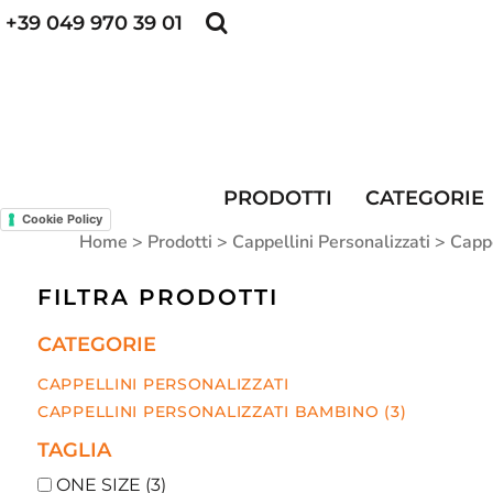
+39 049 970 39 01
POLO PERSONALIZZATE
FELPE PERSONALI
POLO PERSONALIZZATE
PRODOTTI
FELPE PERSONALIZZATE
CATEGORIE
CAPPELLINI PERSONALIZZATI
CATEGORIE
KIT DIVISA DA LAVORO
ALTA VISIBILITA'
MAGLIETTE PERSONALIZZATE
DIVISE RISTORAZIONE
PRODOTTI
CATEGORIE
Cookie Policy
CONTATTI
Home
>
Prodotti
>
Cappellini Personalizzati
>
Cappe
ACCESSO
FILTRA PRODOTTI
REGISTRATI
CATEGORIE
CARRELLO: 0 ARTICOLO
CAPPELLINI PERSONALIZZATI
CAPPELLINI PERSONALIZZATI BAMBINO (3)
TAGLIA
ONE SIZE (3)