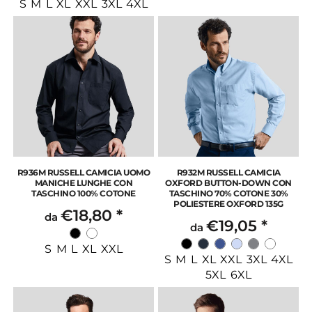
S M L XL XXL 3XL 4XL
R936M RUSSELL CAMICIA UOMO
R932M RUSSELL CAMICIA
MANICHE LUNGHE CON
OXFORD BUTTON-DOWN CON
TASCHINO 100% COTONE
TASCHINO 70% COTONE 30%
POLIESTERE OXFORD 135G
€18,80
*
da
€19,05
*
da
S M L XL XXL
S M L XL XXL 3XL 4XL
5XL 6XL