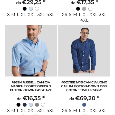
€29,25
*
€17,35
*
da
da
S M L XL XXL 3XL 4XL
XS S M L XL XXL 3XL
4XL
R933M RUSSELL CAMICIA
4002 TEE JAYS CAMICIA UOMO
MANICHE CORTE OXFORD
CASUAL BOTTON-DOWN 100%
BUTTON-DOWN EASYCARE
COTONE TWILL 165G/M²
€16,35
*
€69,20
*
da
da
S M L XL XXL 3XL 4XL
XS S M L XL XXL 3XL