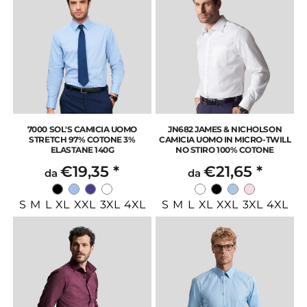
7000 SOL'S CAMICIA UOMO
JN682 JAMES & NICHOLSON
STRETCH 97% COTONE 3%
CAMICIA UOMO IN MICRO-TWILL
ELASTANE 140G
NO STIRO 100% COTONE
€19,35
*
€21,65
*
da
da
S M L XL XXL 3XL 4XL
S M L XL XXL 3XL 4XL