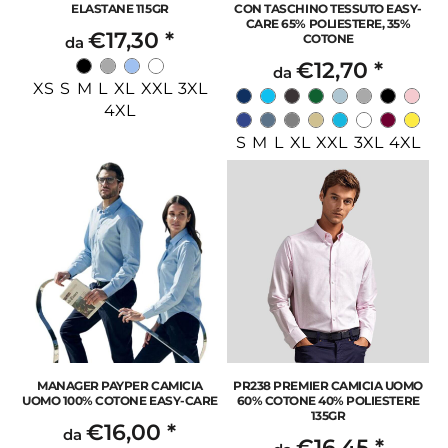
ELASTANE 115GR
CON TASCHINO TESSUTO EASY-
CARE 65% POLIESTERE, 35%
€17,30
*
COTONE
da
€12,70
*
da
XS S M L XL XXL 3XL
4XL
S M L XL XXL 3XL 4XL
MANAGER PAYPER CAMICIA
PR238 PREMIER CAMICIA UOMO
UOMO 100% COTONE EASY-CARE
60% COTONE 40% POLIESTERE
135GR
€16,00
*
da
€16,45
*