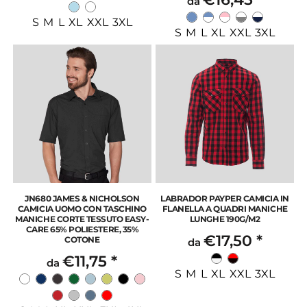
da
S M L XL XXL 3XL
S M L XL XXL 3XL
JN680 JAMES & NICHOLSON
LABRADOR PAYPER CAMICIA IN
CAMICIA UOMO CON TASCHINO
FLANELLA A QUADRI MANICHE
MANICHE CORTE TESSUTO EASY-
LUNGHE 190G/M2
CARE 65% POLIESTERE, 35%
€17,50
*
COTONE
da
€11,75
*
da
S M L XL XXL 3XL