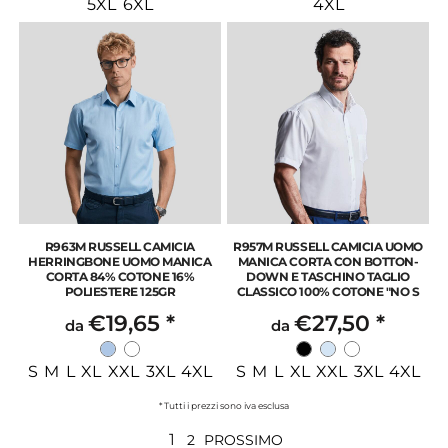
5XL 6XL
4XL
R963M RUSSELL CAMICIA
R957M RUSSELL CAMICIA UOMO
HERRINGBONE UOMO MANICA
MANICA CORTA CON BOTTON-
CORTA 84% COTONE 16%
DOWN E TASCHINO TAGLIO
POLIESTERE 125GR
CLASSICO 100% COTONE "NO S
€19,65
*
€27,50
*
da
da
S M L XL XXL 3XL 4XL
S M L XL XXL 3XL 4XL
* Tutti i prezzi sono iva esclusa
1
2
PROSSIMO