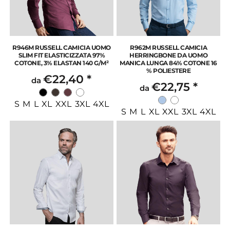
R946M RUSSELL CAMICIA UOMO
R962M RUSSELL CAMICIA
SLIM FIT ELASTICIZZATA 97%
HERRINGBONE DA UOMO
COTONE, 3% ELASTAN 140 G/M²
MANICA LUNGA 84% COTONE 16
% POLIESTERE
€22,40
*
da
€22,75
*
da
S M L XL XXL 3XL 4XL
S M L XL XXL 3XL 4XL