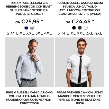
R964M RUSSELL CAMICIA
R960M RUSSELL CAMICIA UOMO
HERRINGBONE CON CONTRASTI
MANICA LUNGA TAGLIO
SLIM FIT 84% COTONE 16%
ATTILLATO 75% COTONE 25%
POLIESTERE 125GR
ELASTOMULTIESTERE (LYCRA)
€25,95
*
€24,45
*
da
da
S M L XL XXL 3XL 4XL
S M L XL XXL 3XL 4XL
R958M RUSSELL CAMICIA UOMO
PR246 PREMIER CAMICIA UOMO
COLLO ALL'ITALIANA TAGLIO
MANICHE CORTE STRETCH FIT
MODERNO 100% COTONE “NON-
97% COTTONE 3% ELASTANE
STIRO” 120GR
115GR