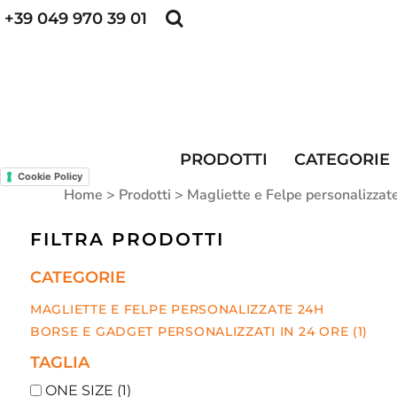
+39 049 970 39 01
POLO PERSONALIZZATE
FELPE PERSONALI
POLO PERSONALIZZATE
PRODOTTI
FELPE PERSONALIZZATE
CATEGORIE
CAPPELLINI PERSONALIZZATI
CATEGORIE
KIT DIVISA DA LAVORO
ALTA VISIBILITA'
MAGLIETTE PERSONALIZZATE
DIVISE RISTORAZIONE
PRODOTTI
CATEGORIE
Cookie Policy
CONTATTI
Home
>
Prodotti
>
Magliette e Felpe personalizzat
ACCESSO
FILTRA PRODOTTI
REGISTRATI
CATEGORIE
CARRELLO: 0 ARTICOLO
MAGLIETTE E FELPE PERSONALIZZATE 24H
BORSE E GADGET PERSONALIZZATI IN 24 ORE (1)
TAGLIA
ONE SIZE (1)