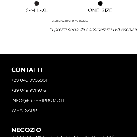
S-M L-XL
ONE SIZE
* Tutti i prezzi sono iva esclusa
*
I prezzi sono da considerarsi IVA esclusa
CONTATTI
+39 049 9703901
+39 049 9714016
INFO@ERREBIPROMO.IT
WHATSAPP
NEGOZIO