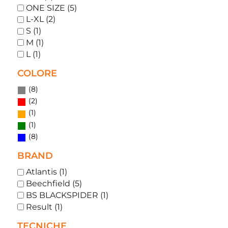
ONE SIZE (5)
L-XL (2)
S (1)
M (1)
L (1)
COLORE
(8)
(2)
(1)
(1)
(8)
BRAND
Atlantis (1)
Beechfield (5)
BS BLACKSPIDER (1)
Result (1)
TECNICHE