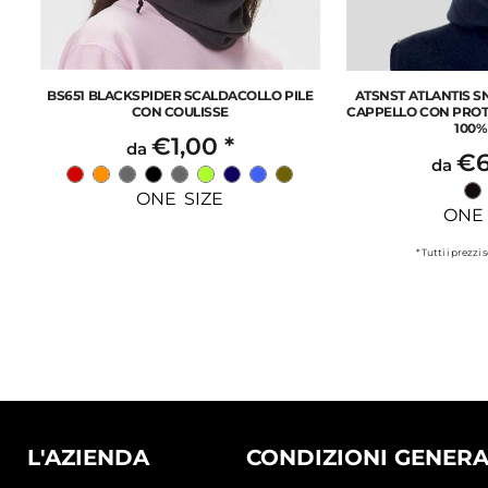
BS651 BLACKSPIDER SCALDACOLLO PILE
ATSNST ATLANTIS 
CON COULISSE
CAPPELLO CON PROT
100%
€1,00
*
da
€6
da
ONE SIZE
ONE 
* Tutti i prezzi
L'AZIENDA
CONDIZIONI GENERA