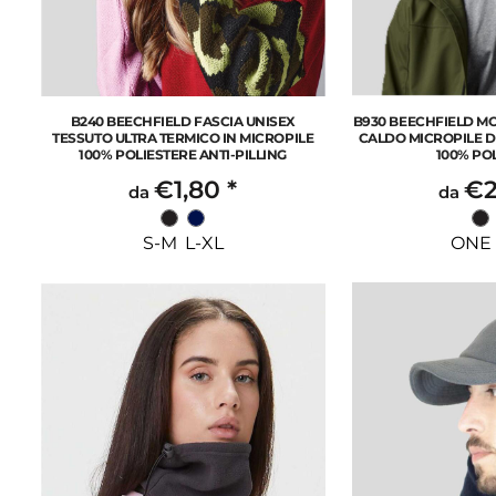
B240 BEECHFIELD FASCIA UNISEX
B930 BEECHFIELD M
TESSUTO ULTRA TERMICO IN MICROPILE
CALDO MICROPILE D
100% POLIESTERE ANTI-PILLING
100% PO
€1,80
*
€2
da
da
S-M L-XL
ONE 