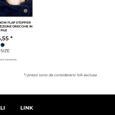
SNOW FLAP STOPPER
EZIONE ORECCHIE IN
 PILE
,55
*
SIZE
 sono iva esclusa
*
I prezzi sono da considerarsi IVA esclusa
LI
LINK