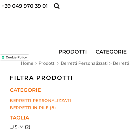
+39 049 970 39 01
POLO PERSONALIZZATE
FELPE PERSONALI
POLO PERSONALIZZATE
PRODOTTI
FELPE PERSONALIZZATE
CATEGORIE
CAPPELLINI PERSONALIZZATI
CATEGORIE
KIT DIVISA DA LAVORO
ALTA VISIBILITA'
MAGLIETTE PERSONALIZZATE
DIVISE RISTORAZIONE
PRODOTTI
CATEGORIE
Cookie Policy
CONTATTI
Home
>
Prodotti
>
Berretti Personalizzati
>
Berretti
ACCESSO
FILTRA PRODOTTI
REGISTRATI
CATEGORIE
CARRELLO: 0 ARTICOLO
BERRETTI PERSONALIZZATI
BERRETTI IN PILE (8)
TAGLIA
S-M (2)