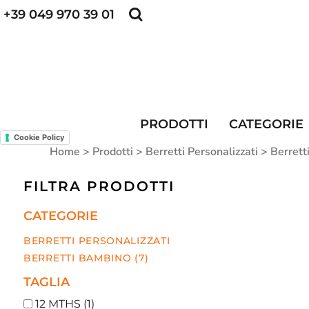
+39 049 970 39 01
POLO PERSONALIZZATE
FELPE PERSONALI
POLO PERSONALIZZATE
PRODOTTI
FELPE PERSONALIZZATE
CATEGORIE
CAPPELLINI PERSONALIZZATI
CATEGORIE
KIT DIVISA DA LAVORO
ALTA VISIBILITA'
MAGLIETTE PERSONALIZZATE
DIVISE RISTORAZIONE
PRODOTTI
CATEGORIE
Cookie Policy
CONTATTI
Home
>
Prodotti
>
Berretti Personalizzati
>
Berrett
ACCESSO
FILTRA PRODOTTI
REGISTRATI
CATEGORIE
CARRELLO: 0 ARTICOLO
BERRETTI PERSONALIZZATI
BERRETTI BAMBINO (7)
TAGLIA
12 MTHS (1)