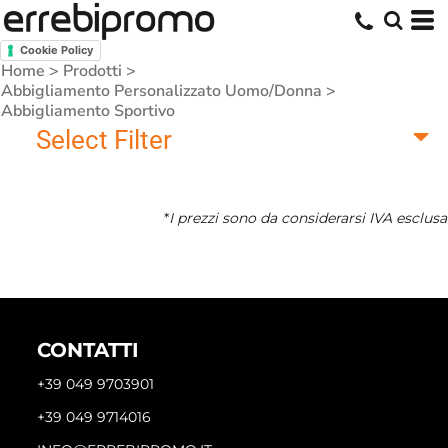
Cookie Policy
Home
>
Prodotti
>
Abbigliamento Personalizzato Uomo/Donna
>
Abbigliamento Sportivo
Select Filter
*
I prezzi sono da considerarsi IVA esclusa
CONTATTI
+39 049 9703901
+39 049 9714016