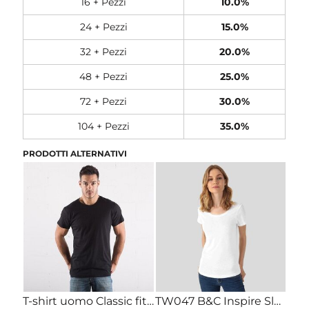
16 + Pezzi
10.0%
24 + Pezzi
15.0%
32 + Pezzi
20.0%
48 + Pezzi
25.0%
72 + Pezzi
30.0%
104 + Pezzi
35.0%
PRODOTTI ALTERNATIVI
T-shirt uomo Classic fit 100% cotone organico 150gr
TW047 B&C Inspire Slub T-shirt donna fashion in 100% cotone organico fiammato no label 120gr