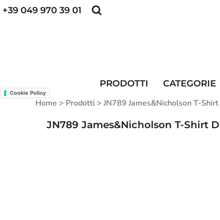
+39 049 970 39 01
POLO PERSONALIZZATE
FELPE PERSONALI
POLO PERSONALIZZATE
PRODOTTI
FELPE PERSONALIZZATE
CATEGORIE
CAPPELLINI PERSONALIZZATI
CATEGORIE
KIT DIVISA DA LAVORO
ALTA VISIBILITA'
PRODOTTI
CATEGORIE
MAGLIETTE PERSONALIZZATE
DIVISE RISTORAZIONE
Cookie Policy
Home
>
Prodotti
>
JN789 James&Nicholson T-Shirt 
CONTATTI
JN789 James&Nicholson T-Shirt D
ACCESSO
REGISTRATI
CARRELLO: 0 ARTICOLO