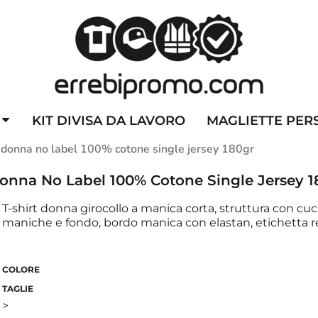
ZZATE
CAPPELLINI PERSONALIZZATI
ALTA VISIBILITA'
DIVI
KIT DIVISA DA LAVORO
MAGLIETTE PER
donna no label 100% cotone single jersey 180gr
onna No Label 100% Cotone Single Jersey 1
T-shirt donna girocollo a manica corta, struttura con cu
maniche e fondo, bordo manica con elastan, etichetta re
COLORE
TAGLIE
>