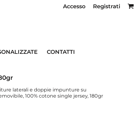
Accesso
Registrati
SE RISTORAZIONE
SONALIZZATE
CONTATTI
80gr
citure laterali e doppie impunture su
movibile, 100% cotone single jersey, 180gr