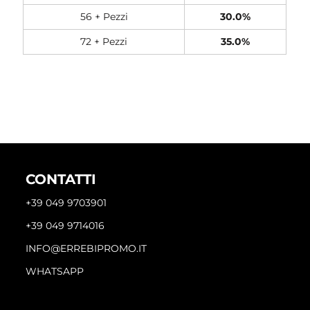
56 + Pezzi
30.0%
72 + Pezzi
35.0%
CONTATTI
+39 049 9703901
+39 049 9714016
INFO@ERREBIPROMO.IT
WHATSAPP