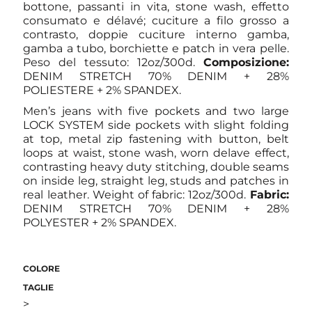
bottone, passanti in vita, stone wash, effetto
consumato e délavé; cuciture a filo grosso a
contrasto, doppie cuciture interno gamba,
gamba a tubo, borchiette e patch in vera pelle.
Peso del tessuto: 12oz/300d.
Composizione:
DENIM STRETCH 70% DENIM + 28%
POLIESTERE + 2% SPANDEX.
Men’s jeans with five pockets and two large
LOCK SYSTEM side pockets with slight folding
at top, metal zip fastening with button, belt
loops at waist, stone wash, worn delave effect,
contrasting heavy duty stitching, double seams
on inside leg, straight leg, studs and patches in
real leather. Weight of fabric: 12oz/300d.
Fabric:
DENIM STRETCH 70% DENIM + 28%
POLYESTER + 2% SPANDEX.
COLORE
TAGLIE
>