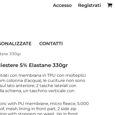
Accesso
Registrati
SE RISTORAZIONE
SONALIZZATE
CONTATTI
stane 330gr
iestere 5% Elastane 330gr
 strati con membrana in TPU con molteplici
 mm colonna d'acqua), le cuciture non sono
 sul lato anteriore, 2 tasche laterali con
ulla schiena, un taschino verticale con
fabric with PU membrane, micro fleece, 5.000
mesh lining in front part, 2 side zip
ring with stoppers on waist, zip in front