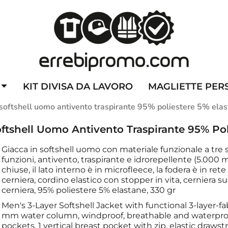
ZZATE
CAPPELLINI PERSONALIZZATI
ALTA VISIBILITA'
DIVI
KIT DIVISA DA LAVORO
MAGLIETTE PER
oftshell uomo antivento traspirante 95% poliestere 5% ela
tshell Uomo Antivento Traspirante 95% Pol
Giacca in softshell uomo con materiale funzionale a tre
funzioni, antivento, traspirante e idrorepellente (5.000
chiuse, il lato interno è in microfleece, la fodera è in rete
cerniera, cordino elastico con stopper in vita, cerniera s
cerniera, 95% poliestere 5% elastane, 330 gr
Men's 3-Layer Softshell Jacket with functional 3-layer-
mm water column, windproof, breathable and waterproof, 
pockets, 1 vertical breast pocket with zip, elastic drawst