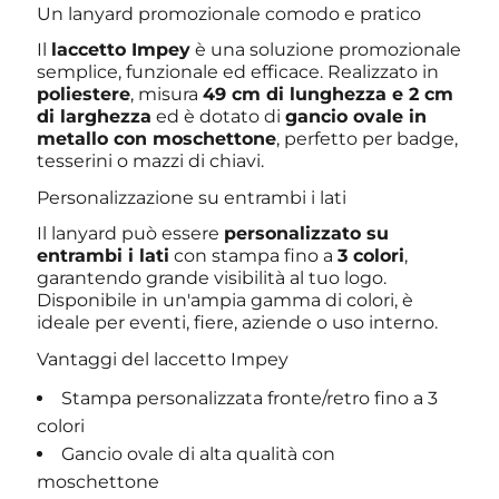
Un lanyard promozionale comodo e pratico
Il
laccetto Impey
è una soluzione promozionale
semplice, funzionale ed efficace. Realizzato in
poliestere
, misura
49 cm di lunghezza e 2 cm
di larghezza
ed è dotato di
gancio ovale in
metallo con moschettone
, perfetto per badge,
tesserini o mazzi di chiavi.
Personalizzazione su entrambi i lati
Il lanyard può essere
personalizzato su
entrambi i lati
con stampa fino a
3 colori
,
garantendo grande visibilità al tuo logo.
Disponibile in un'ampia gamma di colori, è
ideale per eventi, fiere, aziende o uso interno.
Vantaggi del laccetto Impey
Stampa personalizzata fronte/retro fino a 3
colori
Gancio ovale di alta qualità con
moschettone