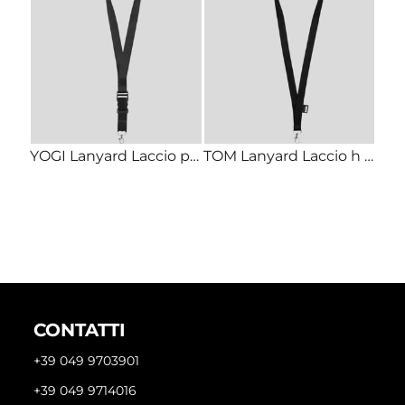
YOGI Lanyard Laccio porta badge in poliestere h 2,5 cm con sgancio di sicureza e fibbia staccabile
TOM Lanyard Laccio h 2cm in PET riciclato con sgancio di sicurezza e moschettone
CONTATTI
+39 049 9703901
+39 049 9714016