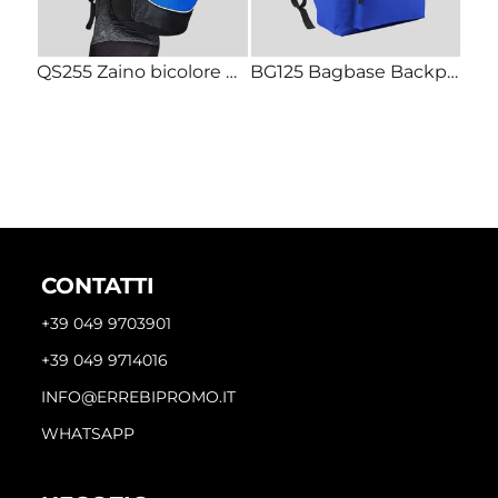
QS255 Zaino bicolore Pro Team 30x43x20 cm
BG125 Bagbase Backpack Zaino con tasca frontale personalizzato
CONTATTI
+39 049 9703901
+39 049 9714016
INFO@ERREBIPROMO.IT
WHATSAPP