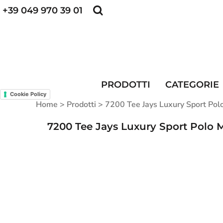
+39 049 970 39 01
POLO PERSONALIZZATE
FELPE PERSONALI
POLO PERSONALIZZATE
PRODOTTI
FELPE PERSONALIZZATE
CATEGORIE
CAPPELLINI PERSONALIZZATI
CATEGORIE
KIT DIVISA DA LAVORO
ALTA VISIBILITA'
PRODOTTI
CATEGORIE
MAGLIETTE PERSONALIZZATE
DIVISE RISTORAZIONE
Cookie Policy
Home
>
Prodotti
>
7200 Tee Jays Luxury Sport Polo
CONTATTI
7200 Tee Jays Luxury Sport Polo M
ACCESSO
REGISTRATI
CARRELLO: 0 ARTICOLO