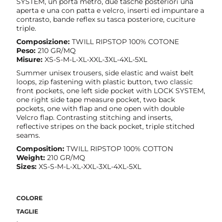
SYSTEM, un porta metro, due tasche posteriori una
aperta e una con patta e velcro, inserti ed impuntare a
contrasto, bande reflex su tasca posteriore, cuciture
triple.
Composizione:
TWILL RIPSTOP 100% COTONE
Peso:
210 GR/MQ
Misure:
XS-S-M-L-XL-XXL-3XL-4XL-5XL
Summer unisex trousers, side elastic and waist belt
loops, zip fastening with plastic button, two classic
front pockets, one left side pocket with LOCK SYSTEM,
one right side tape measure pocket, two back
pockets, one with flap and one open with double
Velcro flap. Contrasting stitching and inserts,
reflective stripes on the back pocket, triple stitched
seams.
Composition:
TWILL RIPSTOP 100% COTTON
Weight:
210 GR/MQ
Sizes:
XS-S-M-L-XL-XXL-3XL-4XL-5XL
COLORE
TAGLIE