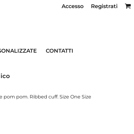
Accesso
Registrati
SE RISTORAZIONE
SONALIZZATE
CONTATTI
lico
one pom pom. Ribbed cuff. Size One Size