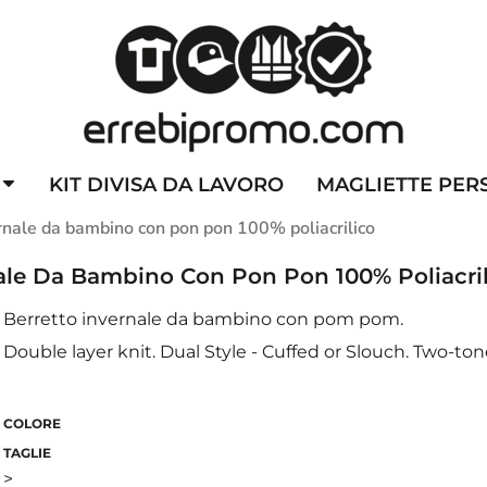
ZZATE
CAPPELLINI PERSONALIZZATI
ALTA VISIBILITA'
DIVI
KIT DIVISA DA LAVORO
MAGLIETTE PER
rnale da bambino con pon pon 100% poliacrilico
ale Da Bambino Con Pon Pon 100% Poliacri
Berretto invernale da bambino con pom pom.
Double layer knit. Dual Style - Cuffed or Slouch. Two-t
COLORE
TAGLIE
>