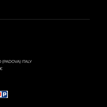
O (PADOVA) ITALY
0€